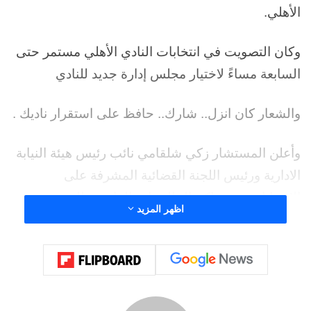
الأهلي.
وكان التصويت في انتخابات النادي الأهلي مستمر حتى
السابعة مساءً لاختيار مجلس إدارة جديد للنادي
والشعار كان انزل.. شارك.. حافظ على استقرار ناديك .
وأعلن المستشار زكي شلقامي نائب رئيس هيئة النيابة
الادارية ورئيس اللجنة القضائية المشرفة على
الانتخابات – عن اكتمال النصاب القانوني للجمعية
اظهر المزيد
العمومية للأهلي التي جرت أعمالها الجمعية في
اجتماعها التاني وتم غلق باب التصويت في السابعة
وبدء وتعقب ذلك عملية فرز الاصوات، واسفرت عملية
الفرز فوز كتلة محمود الخطيب.