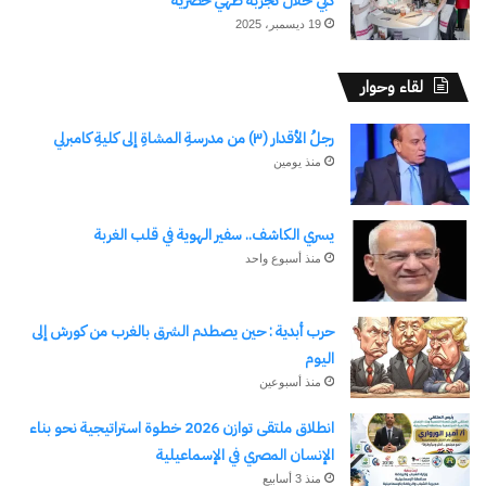
دبي خلال تجربة طهي حصرية
19 ديسمبر، 2025
لقاء وحوار
رجلُ الأقدار (٣) من مدرسةِ المشاةِ إلى كليةِ كامبرلي
منذ يومين
يسري الكاشف.. سفير الهوية في قلب الغربة
نسخ الرابط
منذ أسبوع واحد
حرب أبدية : حين يصطدم الشرق بالغرب من كورش إلى
اليوم
منذ أسبوعين
انطلاق ملتقى توازن 2026 خطوة استراتيجية نحو بناء
الإنسان المصري في الإسماعيلية
منذ 3 أسابيع