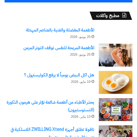
مطبخ واكلات
الأطعمة المفضلة والغنية بالعناصر المهدئة
25 يونيو، 2026
وزير الشباب والرياضة يُتوج
النادي الأهلي بالأميرة السمراء
الأطعمة المريحة للنفس توقف التوتر المزمن
ويهنئ مجلس إدارته وجماهيره
25 يونيو، 2026
بالانجاز
26 مايو، 2024
في "رياضة Sports"
هل اكل البيض يومياً لا يرفع الكوليسترول ؟
19 مايو، 2026
اكتشاف المزيد من
يحذر الأطباء من أطعمة شائعة تؤثر على هرمون الذكورة
(التستوستيرون)
اشترك للحصول على أحدث التدوينات المرسلة إلى بريدك
13 يناير، 2026
الإلكتروني.
كتابة بريدك الإلكتروني...
تافولا تطلق أجهزة ZWILLING Xtend اللاسلكية في
اشتراك