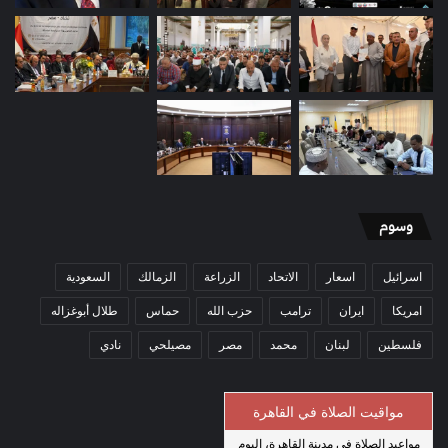
وسوم
اسرائيل
اسعار
الاتحاد
الزراعة
الزمالك
السعودية
امريكا
ايران
ترامب
حزب الله
حماس
طلال أبوغزاله
فلسطين
لبنان
محمد
مصر
مصيلحي
نادي