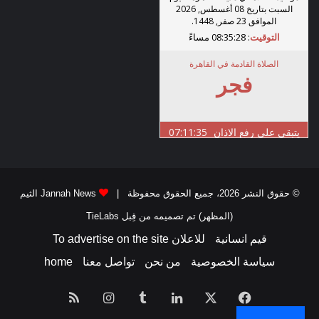
© حقوق النشر 2026، جميع الحقوق محفوظة |
Jannah News الثيم
(المظهر) تم تصميمه من قِبل TieLabs
قيم انسانية
للاعلان To advertise on the site
سياسة الخصوصية
من نحن
تواصل معنا
home
فيسبوك
‫X
لينكدإن
انستقرام
ملخص