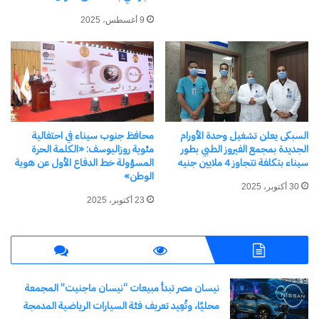
25 ديسمبر، 2025
في "محافظات"
9 أغسطس، 2025
اكتشاف المزيد من
اشترك للحصول على أحدث التدوينات المرسلة إلى بريدك
السبكى يعلن تشغيل وحدة الأورام
محافظ جنوب سيناء في احتفالية
الإلكتروني.
الجديدة بمجمع الفيروز الطبي بطور
مئوية روزاليوسف: «الكلمة الحرة
كتابة بريدك الإلكتروني...
سيناء بتكلفة تتجاوز 4 ملايين جنيه
المسؤولة خط الدفاع الأول عن هوية
اشتراك
الوطن»
30 أكتوبر، 2025
23 أكتوبر، 2025
نيسان مصر تبدأ مبيعات “نيسان ماجنيت” المجمعة
محليًا، وتُعِيد تعريف فئة السيارات الرياضية المدمجة