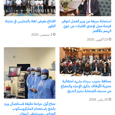
مرتبط
استجابة سريعة من وزير العمل لتوفير
افتتاح معرض اهلا بالمدارس في مدينة
فرصة عمل لإحدى الفتيات من ذوي
الطور
الهمم بالأقصر
“عوض “تترأس الاجتماع الثاني
وزيرة البيئة تعلن انضمام شرم
3 سبتمبر، 2025
للجنة تسيير أعمال مشروع
الشيخ كأول مدينة مصرية
23 أكتوبر، 2025
“جرين شرم” لمتابعة تحويل
خضراء إلى شبكة ECLEI
شرم الشيخ إلى مدينة خضراء
الدولية
2 يونيو، 2026
2 يونيو، 2025
في "تقارير"
في "الأخبار News"
محافظ جنوب سيناء يشهد احتفالية
مديرية الأوقاف بذكرى الإسراء والمعراج
من مسجد الصحابة بشرم الشيخ
محافظ جنوب سيناء يتابع
16 يناير، 2026
منجزات مشروع «جرين شرم
نجاح أول جراحة دقيقة لاستئصال ورم
الشيخ» نحو مدينة خضراء
بالمخ باستخدام المايكروسكوب
عالمية
الجراحي بمستشفى اسوان