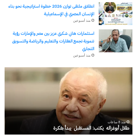
انطلاق ملتقى توازن 2026 خطوة استراتيجية نحو بناء
الإنسان المصري في الإسماعيلية
منذ أسبوعين
استثمارات هاني شكري عزيز بين مصر والإمارات رؤية
تنموية تجمع العقارات والتعليم والرياضة والتسويق
التجاري
منذ أسبوعين
يسري
قنا
الكاشف..
ال
سفير
من
الهوية
الت
في
إلى
قلب
الر
الغربة
رح
منذ 5 أيام
وط
يسري الكاشف.. سفير الهوية في قلب الغربة
ق
عل