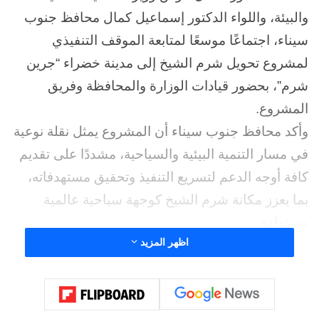
والبيئة، واللواء الدكتور إسماعيل كمال محافظ جنوب
سيناء، اجتماعًا موسعًا لمتابعة الموقف التنفيذي
لمشروع تحويل شرم الشيخ إلى مدينة خضراء “جرين
شرم”، بحضور قيادات الوزارة والمحافظة وفريق
المشروع.
وأكد محافظ جنوب سيناء أن المشروع يمثل نقلة نوعية
في مسار التنمية البيئية والسياحية، مشددًا على تقديم
كافة أوجه الدعم لتسريع التنفيذ وتحقيق مستهدفاته،
بما يعزز مكانة شرم الشيخ كوجهة سياحية عالمية
مستدامة.
اظهر المزيد
وخلال الاجتماع، تم استعراض محاور المشروع التي
تشمل إدارة المخلفات الصلبة، النقل المستدام، الطاقة
المتجددة، المياه والصرف الصحي، حماية التنوع
البيولوجي، والتنمية المجتمعية، إلى جانب الدعم الفني