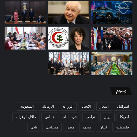
وسوم
اسرائيل
اسعار
الاتحاد
الزراعة
الزمالك
السعودية
امريكا
ايران
ترامب
حزب الله
حماس
طلال أبوغزاله
فلسطين
لبنان
محمد
مصر
مصيلحي
نادي