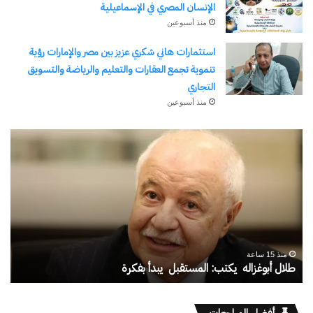
الإنسان المصري في الإسماعيلية
منذ أسبوعين
استثمارات هاني شكري عزيز بين مصر والإمارات رؤية
تنموية تجمع العقارات والتعليم والرياضة والتسويق
التجاري
منذ أسبوعين
يسري
قنا
الكاشف..
ال
سفير
من
الهوية
الت
في
إلى
قلب
الر
الغربة
رح
منذ 6 أيام
وط
يسري الكاشف.. سفير الهوية في قلب الغربة
ق
عل
مج
أفضل المراجعات
ما