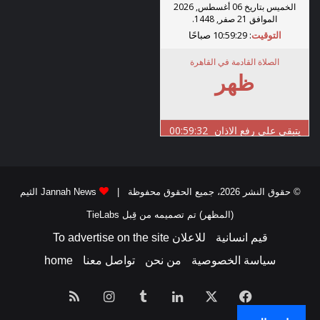
© حقوق النشر 2026، جميع الحقوق محفوظة |
Jannah News الثيم
(المظهر) تم تصميمه من قِبل TieLabs
قيم انسانية
للاعلان To advertise on the site
سياسة الخصوصية
من نحن
تواصل معنا
home
فيسبوك
‫X
لينكدإن
انستقرام
ملخص