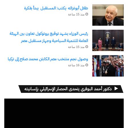
في "الأخبار News"
طلال أبوغزاله يكتب: المستقبل يبدأ بفكرة
منذ 15 ساعة
اكتشاف المزيد من
رئيس الوزراء يشهد توقيع بروتوكول تعاون بين الهيئة
العامة للتنمية السياحية وجهاز مستقبل مصر
اشترك للحصول على أحدث التدوينات المرسلة إلى بريدك
منذ 15 ساعة
الإلكتروني.
كتابة بريدك الإلكتروني...
وصول نجم منتخب مصر الكابتن محمد صلاح إلى تركيا
اشتراك
منذ 16 ساعة
دكتور أحمد البوقري يتحدى الحصار الإسرائيلي بإنسانيته
مشغل
الفيديو