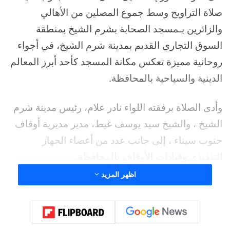
صلاة التراويح وسط جموع المصلين من الأهالي
والزائرين بـمسجد الصحابة بشرم الشيخ بمنطقة
السوق التجاري القديم بمدينة شرم الشيخ، في أجواء
روحانية مميزة تعكس مكانة المسجد كأحد أبرز المعالم
الدينية والسياحية بالمحافظة.
وأدى الصلاة برفقته اللواء نادر علام، رئيس مدينة شرم
الشيخ ، والشيخ سيد يوسف غيط، مدير مديرية أوقاف
جنوب سيناء ، إلى جانب عدد من أعضاء الجهاز
التنفيذي وقيادات الأوقاف بالمحافظة.
اظهر المزيد
واستمع المحافظ خلال الزيارة إلى شرح تفصيلي حول
مكونات المسجد وأنشطته الدعوية والثقافية، كما تفقد
المركز الثقافي التابع له. والتقى بعدد من الأطفال داخل