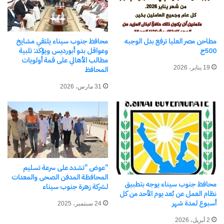
بالقرنة
بالأقصر
وتأتي الزيارة في إطار حرص محافظ جنوب سيناء على
التواصل المباشر مع المواطنين والزائرين، ومتابعة
مطاحن مصر العليا ترفع بدل الوجبه
محافظ جنوب سيناء يلتقي مشايخ
500ج
وعواقل بدو أبورديس ويؤكد: تلبية
الأنشطة الدينية والسياحية التي تعكس الوجه الحضاري
مطالب الأهالي على قمة أولويات
19 يناير، 2026
المحافظ
للمحافظة وتعزز مكانتها كوجهة سياحية عالمية.
31 مارس، 2026
شارك هذا الموضوع:
فيس بوك
X
معجب بهذه:
“عوض “تشدد على سرعة تسليم
المحافظة المدفن الصحى والمعدات
محافظ جنوب سيناء يوجه بتطبيق
لشركة زهرة جنوب سيناء
نظام العمل عن بُعد يوم الأحد من كل
أسبوع لمدة شهر
24 سبتمبر، 2025
مرتبط
2 أبريل، 2026