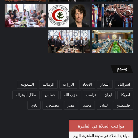
وسوم
اسرائيل
اسعار
الاتحاد
الزراعة
الزمالك
السعودية
امريكا
ايران
ترامب
حزب الله
حماس
طلال أبوغزاله
فلسطين
لبنان
محمد
مصر
مصيلحي
نادي