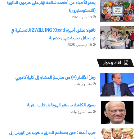
يحذر الأطباء من أطعمة شائعة تؤثر على هرمون الذكورة
(التستوستيرون)
13 يناير، 2026
تافولا تطلق أجهزة ZWILLING Xtend اللاسلكية في
دبي خلال تجربة طهي حصرية
19 ديسمبر، 2025
لقاء وحوار
رجلُ الأقدار (٣) من مدرسةِ المشاةِ إلى كليةِ كامبرلي
منذ يوم واحد
يسري الكاشف.. سفير الهوية في قلب الغربة
منذ أسبوع واحد
حرب أبدية : حين يصطدم الشرق بالغرب من كورش إلى