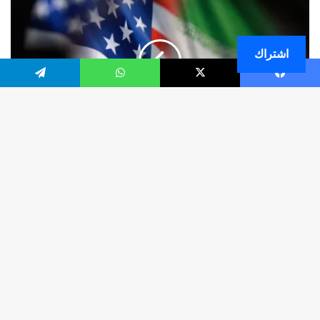
اشتراك
فيسبوك
‫X
واتساب
تيلقرام