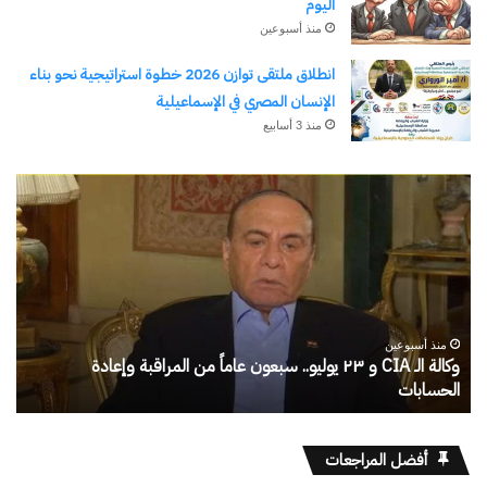
اليوم
منذ أسبوعين
انطلاق ملتقى توازن 2026 خطوة استراتيجية نحو بناء
الإنسان المصري في الإسماعيلية
منذ 3 أسابيع
الحرب
حربين
والضربة
القاضية
(٣)
منذ يوم واحد
الحرب حربين والضربة القاضية (٣)
أفضل المراجعات