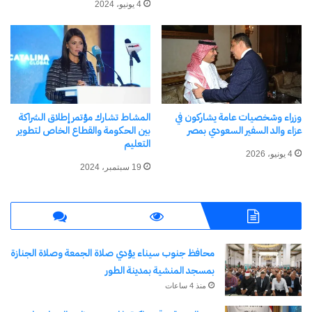
4 يونيو، 2024
محافظ جنوب سيناء يستقبل
سفير أرمينيا لتعزيز سبل
التعاون بين الجانبين
18 أبريل، 2025
وزراء وشخصيات عامة يشاركون في
المشاط تشارك مؤتمر إطلاق الشراكة
في "الأخبار News"
عزاء والد السفير السعودي بمصر
بين الحكومة والقطاع الخاص لتطوير
التعليم
4 يونيو، 2026
19 سبتمبر، 2024
اكتشاف المزيد من
اشترك للحصول على أحدث التدوينات المرسلة إلى بريدك
الإلكتروني.
محافظ جنوب سيناء يؤدي صلاة الجمعة وصلاة الجنازة
كتابة بريدك الإلكتروني...
بمسجد المنشية بمدينة الطور
اشتراك
منذ 4 ساعات