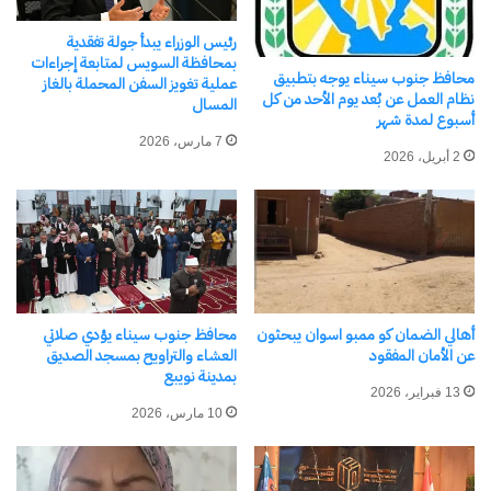
مشيرًا إلى أن مشروع «جرين شرم» يأتي في مقدمة
رئيس الوزراء يبدأ جولة تفقدية
المبادرات الرائدة التي تستهدف تقليل البصمة
بمحافظة السويس لمتابعة إجراءات
محافظ جنوب سيناء يوجه بتطبيق
عملية تغويز السفن المحملة بالغاز
الكربونية، ودعم استخدام الطاقة النظيفة، وتحقيق
نظام العمل عن بُعد يوم الأحد من كل
المسال
أسبوع لمدة شهر
التحول الأخضر بمدينة شرم الشيخ.
7 مارس، 2026
2 أبريل، 2026
وشهدت الجلسة مشاركة ممثلي وزارة البيئة وبرنامج
الأمم المتحدة الإنمائي وعدد من الخبراء والمتخصصين،
إلى جانب رئيس مدينة شرم الشيخ، وممثلي المديريات
المعنية، والمجتمع المدني، والمستثمرين، وشيوخ
وعواقل بدو المحافظة، حيث ناقش الحضور آليات
أهالي الضمان كو ممبو اسوان يبحثون
محافظ جنوب سيناء يؤدي صلاتي
عن الأمان المفقود
العشاء والتراويح بمسجد الصديق
مواجهة التغيرات المناخية، ودور الجهات الحكومية
بمدينة نويبع
13 فبراير، 2026
والمجتمع المدني والقطاع الخاص في حماية التنوع
10 مارس، 2026
البيولوجي وتحقيق التنمية المستدامة.