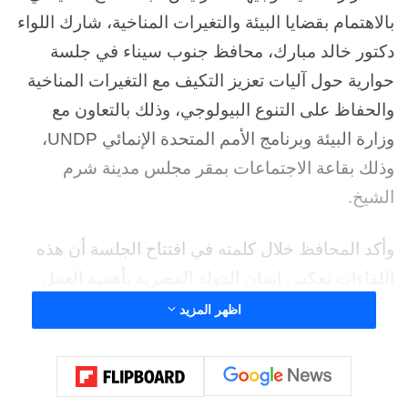
بالاهتمام بقضايا البيئة والتغيرات المناخية، شارك اللواء
دكتور خالد مبارك، محافظ جنوب سيناء في جلسة
حوارية حول آليات تعزيز التكيف مع التغيرات المناخية
والحفاظ على التنوع البيولوجي، وذلك بالتعاون مع
وزارة البيئة وبرنامج الأمم المتحدة الإنمائي UNDP،
وذلك بقاعة الاجتماعات بمقر مجلس مدينة شرم
الشيخ.
وأكد المحافظ خلال كلمته في افتتاح الجلسة أن هذه
اللقاءات تعكس إيمان الدولة المصرية بأهمية العمل
التشاركي في مواجهة التحديات البيئية، مشيرًا إلى أن
اظهر المزيد
الحوار المجتمعي أصبح أداة أساسية لدعم اتخاذ القرار
ومنصة حقيقية لتبادل الرؤى والخبرات، في ظل ما
يشهده العالم من تحديات بيئية متسارعة، وعلى رأسها