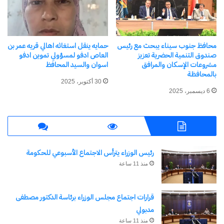
شارك هذا الموضوع:
فيس بوك
X
محافظ جنوب سيناء يبحث مع رئيس
حمايه ينقل استغاثه اهالي قريه عمر بن
صندوق التنمية الحضرية تعزيز
العاص ادفو لمسؤولي تموين ادفو
معجب بهذه:
مشروعات الإسكان والمرافق
اسوان والسيد المحافظ
بالمحافظة
30 أكتوبر، 2025
6 ديسمبر، 2025
مرتبط
الحصاد الاسبوعي لأنشطة
وزارة البيئة خلال الفترة من ٢١
رئيس الوزراء يترأس الاجتماع الأسبوعي للحكومة
الى ٢٨ أكتوبر الجارى
منذ 11 ساعة
كتبت امل كمال
تستعرض وزارة البيئة
في الحصاد الاسبوعي
محافظ جنوب سيناء يشارك في
قرارات اجتماع مجلس الوزراء برئاسة الدكتور مصطفى
أبرز أنشطة الدكتورة
النسخة الرابعة من المؤتمر
ياسمين فؤاد وزيرة
مدبولي
العربي للاقتصاد الأزرق والتنمية
البيئة وقطاعات الوزارة
30 أكتوبر، 2023
المستدامة بشرم الشيخ
منذ 11 ساعة