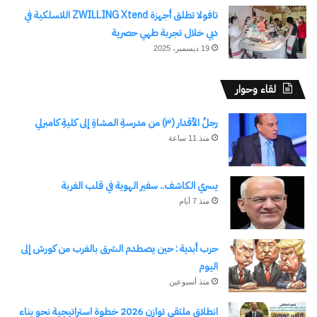
تافولا تطلق أجهزة ZWILLING Xtend اللاسلكية في
دبي خلال تجربة طهي حصرية
19 ديسمبر، 2025
لقاء وحوار
رجلُ الأقدار (٣) من مدرسةِ المشاةِ إلى كليةِ كامبرلي
منذ 11 ساعة
يسري الكاشف.. سفير الهوية في قلب الغربة
منذ 7 أيام
حرب أبدية : حين يصطدم الشرق بالغرب من كورش إلى
اليوم
منذ أسبوعين
انطلاق ملتقى توازن 2026 خطوة استراتيجية نحو بناء