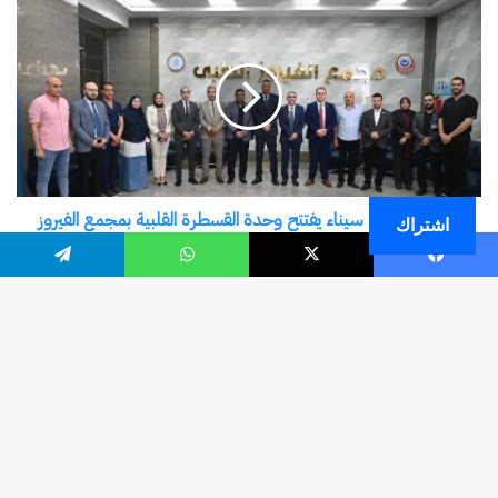
اشتراك
فيسبوك
‫X
واتساب
تيلقرام