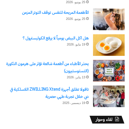
25 يونيو، 2026
سيناء. فقد نجح فريق
قسم القلب بمستشفى
الأطعمة المريحة للنفس توقف التوتر المزمن
اكتشاف المزيد من
شرم الشيخ الدولي –
25 يونيو، 2026
أحد مستشفيات الهيئة
بجنوب سيناء – في
اشترك للحصول على أحدث التدوينات المرسلة إلى بريدك
إجراء عملية تغيير
الإلكتروني.
هل اكل البيض يومياً لا يرفع الكوليسترول ؟
الصمام…
كتابة بريدك الإلكتروني...
19 مايو، 2026
اشتراك
يحذر الأطباء من أطعمة شائعة تؤثر على هرمون الذكورة
(التستوستيرون)
13 يناير، 2026
تافولا تطلق أجهزة ZWILLING Xtend اللاسلكية في
دبي خلال تجربة طهي حصرية
19 ديسمبر، 2025
لقاء وحوار
نسخ الرابط