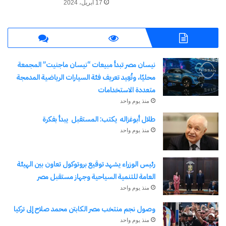
17 أبريل، 2024
القلبية الحرجة والمعقدة، بما يعزز من جودة الخدمات
الصحية المقدمة داخل المحافظة ويرفع من كفاءة
الرعاية الطبية لأهالي جنوب سيناء.
نيسان مصر تبدأ مبيعات “نيسان ماجنيت” المجمعة
شارك هذا الموضوع:
محليًا، وتُعِيد تعريف فئة السيارات الرياضية المدمجة
متعددة الاستخدامات
فيس بوك
X
منذ يوم واحد
طلال أبوغزاله يكتب: المستقبل يبدأ بفكرة
معجب بهذه:
منذ يوم واحد
جاري
التحميل…
رئيس الوزراء يشهد توقيع بروتوكول تعاون بين الهيئة
العامة للتنمية السياحية وجهاز مستقبل مصر
منذ يوم واحد
مرتبط
وصول نجم منتخب مصر الكابتن محمد صلاح إلى تركيا
منذ يوم واحد