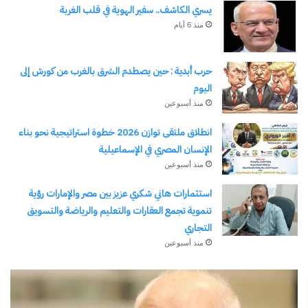
يسري الكاشف.. سفير الهوية في قلب الغربة
منذ 6 أيام
حرب أبدية : حين يصطدم الشرق بالغرب من كورش إلى
اليوم
منذ أسبوعين
انطلاق ملتقى توازن 2026 خطوة استراتيجية نحو بناء
الإنسان المصري في الإسماعيلية
منذ أسبوعين
استثمارات هاني شكري عزيز بين مصر والإمارات رؤية
تنموية تجمع العقارات والتعليم والرياضة والتسويق
التجاري
منذ أسبوعين
يسري
ق
الكاشف..
ا