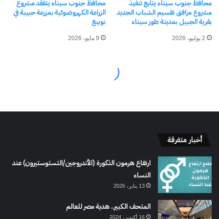
أخبار متفرقة
ارتفاع هرمون الذكورة (الأندروجين/التستوستيرون) عند
النساء
13 يناير، 2026
المتحف الكبير.. هدية مصر للعالم
16 أكتوبر، 2024