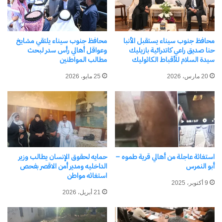
اكتشاف المزيد من
اشترك للحصول على أحدث التدوينات المرسلة إلى بريدك
محافظ جنوب سيناء يستقبل الأنبا
محافظ جنوب سيناء يلتقي مشايخ
الإلكتروني.
حنا صديق راعي كاتدرائية بازيليك
وعواقل أهالي رأس سدر لبحث
كتابة بريدك الإلكتروني...
سيدة السلام للأقباط الكاثوليك
مطالب المواطنين
اشتراك
20 مارس، 2026
25 مايو، 2026
استغاثة عاجلة من أهالي قرية طموه –
حمايه لحقوق الإنسان يطالب وزير
أبو النمرس
الداخليه ومدير أمن الاقصر بفحص
استغاثه مواطن
9 أكتوبر، 2025
نسخ الرابط
21 أبريل، 2026