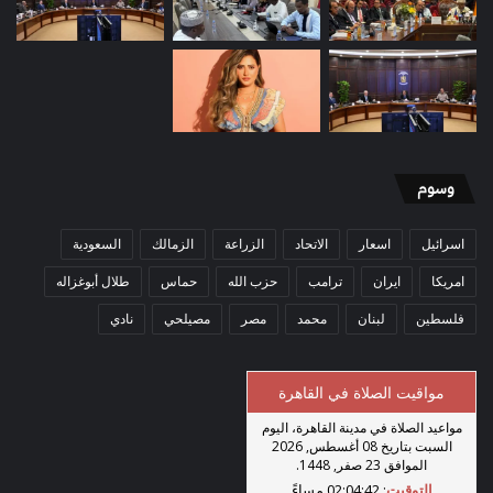
وسوم
اسرائيل
اسعار
الاتحاد
الزراعة
الزمالك
السعودية
امريكا
ايران
ترامب
حزب الله
حماس
طلال أبوغزاله
فلسطين
لبنان
محمد
مصر
مصيلحي
نادي