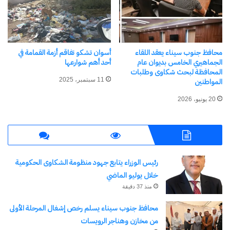
محافظ جنوب سيناء يعقد اللقاء
أسوان تشكو تفاقم أزمة القمامة في
الجماهيري الخامس بديوان عام
أحد أهم شوارعها
المحافظة لبحث شكاوى وطلبات
11 سبتمبر، 2025
المواطنين
20 يونيو، 2026
رئيس الوزراء يتابع جهود منظومة الشكاوى الحكومية
خلال يوليو الماضي
منذ 37 دقيقة
محافظ جنوب سيناء يسلم رخص إشغال المرحلة الأولى
من مخازن وهناجر الرويسات