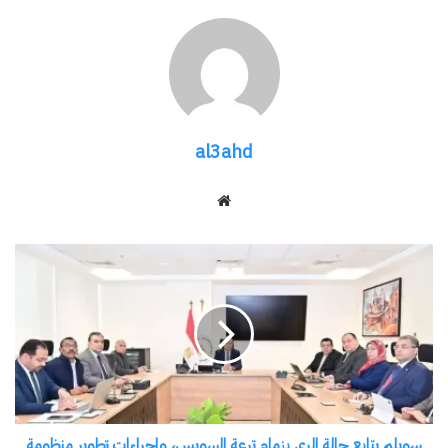
مناقشة خطة الدولة لتطوير الموانئ في المحافظة
وتعزيز دورها في دعم حركة التجارة والخدمات
اللوجستية، بما يتماشى مع رؤية مصر 2030.
شارك هذا الموضوع:
al3ahd
فيس بوك
X
موقع
الويب
معجب بهذه:
سويلم
يتابع
حالة
الري
بزمام
مرتبط
ترعة
السويس،
وإجراءات
سويلم يتابع حالة الري بزمام ترعة السويس، وإجراءات تطوير منظومة