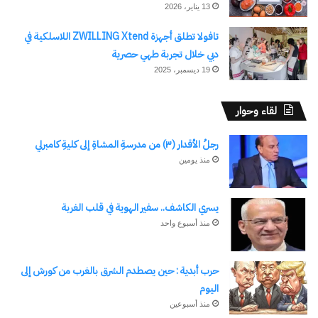
13 يناير، 2026
تافولا تطلق أجهزة ZWILLING Xtend اللاسلكية في
دبي خلال تجربة طهي حصرية
19 ديسمبر، 2025
لقاء وحوار
رجلُ الأقدار (٣) من مدرسةِ المشاةِ إلى كليةِ كامبرلي
منذ يومين
يسري الكاشف.. سفير الهوية في قلب الغربة
منذ أسبوع واحد
حرب أبدية : حين يصطدم الشرق بالغرب من كورش إلى
اليوم
منذ أسبوعين