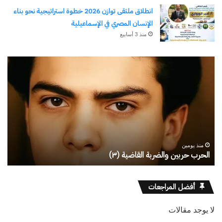
انطلاق ملتقى توازن 2026 خطوة استراتيجية نحو بناء
الإنسان المصري في الإسماعيلية
منذ 3 أسابيع
رجلُ
طل
الأقدار
أبو
(٣)
يك
من
ال
مدرسةِ
يبد
المشاةِ
بف
إلى
منذ يومين
كليةِ
رجلُ الأقدار (٣) من مدرسةِ المشاةِ إلى كليةِ كامبرلي
ط
كامبرلي
أفضل المراجعات
لا يوجد مقالات