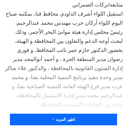
متابعه/بركات الضمراني
استقبل اللواء أشرف الداودى محافظ قنا، بمكتبه صباح
اليوم اللواء أركان حرب مهندس محمد عبدالرحيم،
رئيسً مجلس إدارة هيئة موانئ البحر الأحمر، وذلك
لبحث أوجه الدعم والتعاون بين المحافظة و الهيئة،
بحضور الدكتور حازم عمر نائب المحافظ، و فوزي
رضوان مدير المنطقة الحرة ، و أحمد أبوالمجد مدير
إدارة الشئون القانونية بالمحافظة ، والدكتور علاء شاكر
مدير وحدة تنفيذ برنامج التنمية المحلية بقنا، و محمد
عزت مدير فرع الهيئة العامة للتنمية الصناعية بقنا، و
عبدالرحيم محمد مدير إدارة الاستثمار بالمحافظة،
وعدد من القيادات التنفيذية بالمحافظة.
ومن جانبه قال عمر عبد الباقي المتحدث الرسمي
اظهر المزيد
لمحافظة قنا، أن هذا اللقاء يأتى في إطار حرص