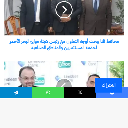
اشتراك
فيسبوك
‫X
واتساب
تيلقرام