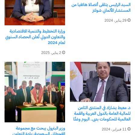
لقناة السويس
النقل البحري بالمحافظة
السيد الرئيس يتلقى أتصالا هاتفيا من
المستشار الألماني شولتز
16 يناير، 2026
16 أبريل، 2026
في "مال وأعمال"
في "محافظات"
29 يناير، 2024
وزارة التخطيط والتنمية الاقتصادية
والتعاون الدولي تُعلن الحصاد السنوي
لعام 2024
2 يناير، 2025
محافظ جنوب سيناء يستقبل
الباخرة السياحية «آرويا» بميناء
شرم الشيخ
20 مايو، 2026
في "محافظات"
د. معيط يشارك في المنتدى الثامن
اكتشاف المزيد من
للمالية العامة بالدول العربية والقمة
العالمية للحكومات بدبى.. اليوم وغدًا
اشترك للحصول على أحدث التدوينات المرسلة إلى بريدك
وزير البترول يبحث مع مجموعة
11 فبراير، 2024
الإلكتروني.
القحطاني السعودية زيادة التعاون