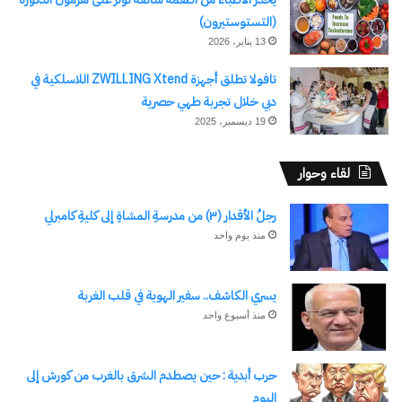
(التستوستيرون)
13 يناير، 2026
تافولا تطلق أجهزة ZWILLING Xtend اللاسلكية في
دبي خلال تجربة طهي حصرية
19 ديسمبر، 2025
لقاء وحوار
رجلُ الأقدار (٣) من مدرسةِ المشاةِ إلى كليةِ كامبرلي
منذ يوم واحد
يسري الكاشف.. سفير الهوية في قلب الغربة
منذ أسبوع واحد
حرب أبدية : حين يصطدم الشرق بالغرب من كورش إلى
اليوم