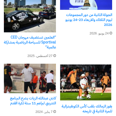
الجولة الثانية من دور المجموعات
ليوم الثلاثاء والاربعاء 23-24 يونيو
2026
24 يونيو، 2026
“العلمين تستضيف مهرجان CED
الوسوم
احمد
الاتحاد
سلامة
محمد
نادي
Sportival للسياحة الرياضية بمشاركة
عالمية”
نسخ الرابط
27 أغسطس، 2025
كابتن عبدالله الزيات يشرح البرنامج
التدريبي لبراعم 11 سنة لكرة القدم
يفوز الزمالك بلقب كأس الكونفيدرالية
للمرة الثانية في تاريخه
7 يناير، 2024