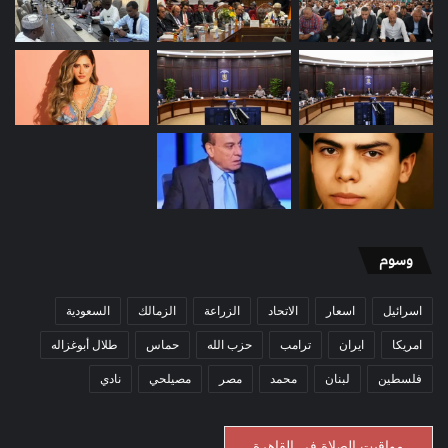
وسوم
اسرائيل
اسعار
الاتحاد
الزراعة
الزمالك
السعودية
امريكا
ايران
ترامب
حزب الله
حماس
طلال أبوغزاله
فلسطين
لبنان
محمد
مصر
مصيلحي
نادي