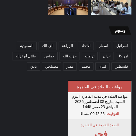
وسوم
اسرائيل
اسعار
الاتحاد
الزراعة
الزمالك
السعودية
امريكا
ايران
ترامب
حزب الله
حماس
طلال أبوغزاله
فلسطين
لبنان
محمد
مصر
مصيلحي
نادي