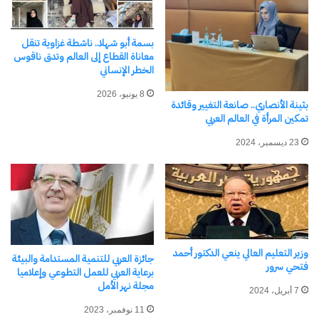
مرتبط
بسمة أبو شهلا.. ناشطة غزاوية تنقل
معاناة القطاع إلى العالم وتدق ناقوس
الخطر الإنساني
8 يونيو، 2026
بثينة الأنصاري.. صانعة التغيير وقائدة
د. نهى العمارى ضمن 12 أستاذًا
وزير الدفاع يشهد الإعلان عن
تمكين المرأة في العالم العربي
من الأكاديمية العربية المختارين
قبول دفعات جديدة بالأكاديمية
كمحكّمين بالمجلس الأعلى
العسكرية المصرية والكليات
23 ديسمبر، 2024
للجامعات
العسكرية
23 نوفمبر، 2025
10 يوليو، 2026
في "أخبار التعليم"
في "تقارير"
وزير التعليم العالي ينعي الدكتور أحمد
جائزة العربي للتنمية المستدامة والبيئة
فتحي سرور
برعاية العربي للعمل التطوعي وإعلاميا
مجلة نهر الأمل
العميد علي المكاوي يبارك
7 أبريل، 2024
للدكتور علي محمد طبيشات
11 نوفمبر، 2023
حصوله على الدكتوراه