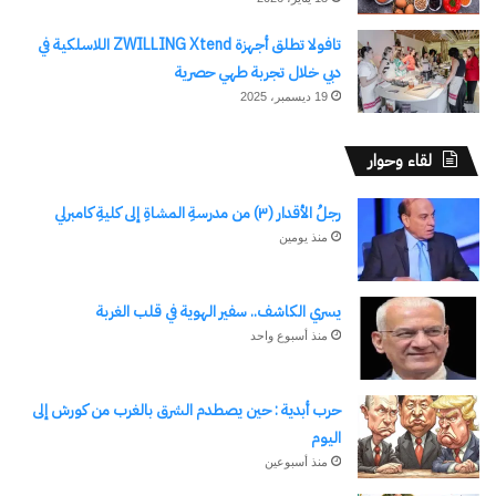
تافولا تطلق أجهزة ZWILLING Xtend اللاسلكية في
دبي خلال تجربة طهي حصرية
19 ديسمبر، 2025
لقاء وحوار
رجلُ الأقدار (٣) من مدرسةِ المشاةِ إلى كليةِ كامبرلي
منذ يومين
يسري الكاشف.. سفير الهوية في قلب الغربة
منذ أسبوع واحد
حرب أبدية : حين يصطدم الشرق بالغرب من كورش إلى
اليوم
منذ أسبوعين