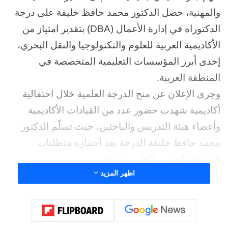
والمهنية، حصل الدكتور محمد حافظ خليفة على درجة
الدكتوراه في إدارة الأعمال (DBA) بتقدير امتياز من
الأكاديمية العربية للعلوم والتكنولوجيا والنقل البحري،
إحدى أبرز المؤسسات التعليمية المتخصصة في
المنطقة العربية.
وجرى الإعلان عن منح الدرجة العلمية خلال احتفالية
أكاديمية شهدت حضور عدد من القيادات الأكاديمية
وأعضاء هيئة التدريس والباحثين، حيث تسلّم الدكتور
محمد حافظ خليفة الدرجة بعد اجتيازه متطلبات
البرنامج البحثي والعلمي بنجاح.
اظهر المزيد
وأعرب الدكتور محمد حافظ خليفة عن سعادته بهذا
الإنجاز، مؤكدًا أن الحصول على درجة الدكتوراه يمثل
ثمرة سنوات من الاجتهاد والعمل المتواصل والبحث
العلمي، مشيرًا إلى أن هذا النجاح ما كان ليتحقق دون