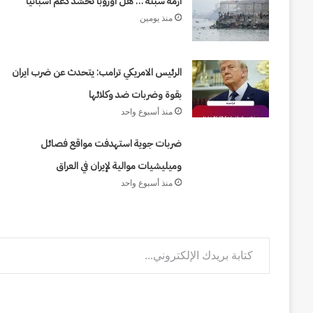
ازمة سبته … هل أوروبا تحشد دعم أسبانيا
يصطدم
الشرق
منذ يومين
منذ أسبوعين
بالغرب
حرب أبدية : حين يصطدم الش
من
عيد فرج
إلى اليوم
الرئيس الامريكي ترامب: يتحدث عن ضرب ايران
كورش
إلى
بقوة وضربات ضد وكلائها
اليوم
منذ أسبوع واحد
ضربات جوية استهدفت مواقع فصائل
وميليشيات موالية لإيران في العراق
منذ أسبوع واحد
كتابة بريدك الإلكتروني...