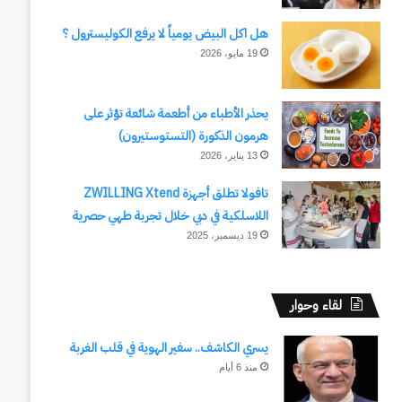
هل اكل البيض يومياً لا يرفع الكوليسترول ؟
19 مايو، 2026
يحذر الأطباء من أطعمة شائعة تؤثر على
هرمون الذكورة (التستوستيرون)
13 يناير، 2026
تافولا تطلق أجهزة ZWILLING Xtend
اللاسلكية في دبي خلال تجربة طهي حصرية
19 ديسمبر، 2025
لقاء وحوار
يسري الكاشف.. سفير الهوية في قلب الغربة
منذ 6 أيام