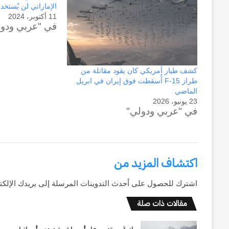
الإماراتي لن يُستخ
11 أكتوبر، 2024
في "عربي ودو
كشف طيار أمريكي كان يقود مقاتلة من
طراز F-15 أُسقطت فوق إيران في ابريل
الماضي
23 يونيو، 2026
في "عربي ودولي"
اكتشاف المزيد من
حرب
اشترك للحصول على أحدث التدوينات المرسلة إلى بريدك الإلكت
أبدية
مقالات ذات صلة
:
حين