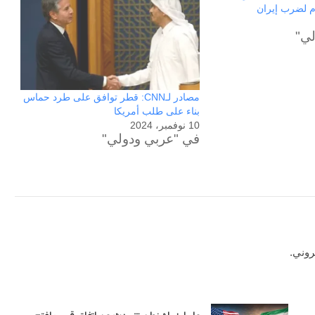
دم لضرب إيران
لي"
مصادر لـCNN: قطر توافق على طرد حماس
بناء على طلب أمريكا
10 نوفمبر، 2024
في "عربي ودولي"
وكالة
روني.
الـ
CIA
و