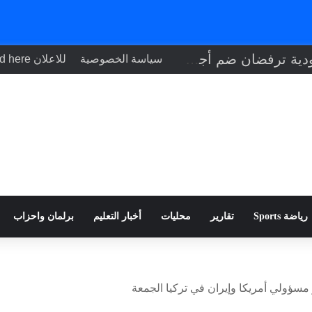
إيطاليا والسعودية ترفضان ضم أجزاء من الضفة الغربية وفرض قيود في هرمز
سياسة الخصوصية
للاعلان Your ad here
رياضة Sports
تقارير
محليات
أخبار التعليم
برلمان واحزاب