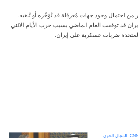
ن احتمال وجود جهات مُعرقِلة قد تُؤخّره أو تُلغيه.
وإيران قد توقفت العام الماضي بسبب حرب الأيام الاثني
المتحدة ضربات عسكرية على إيران.
مصدر دبلوماسي لـCNN: المجال الجوي