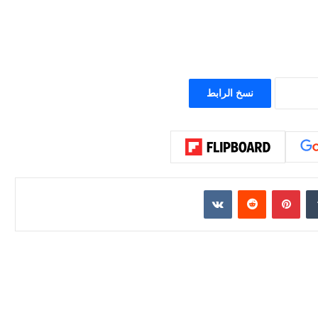
نسخ الرابط
إن
بينتيريست