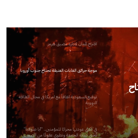
اقتراح عُمان لادارة مضيق هرمز
موجة حرائق الغابات العنيفة تجتاح جنوب أوروبا
اح
توقيع السعودية اتفاقاً مع امريكا في مجال الطاقة
النووية
 في
في ذكرى عودتها محرابًا للمؤمنين.. “آيا صوفيا”
تُحيي صلاة الجمعة وتطوي عقودًا من الصمت