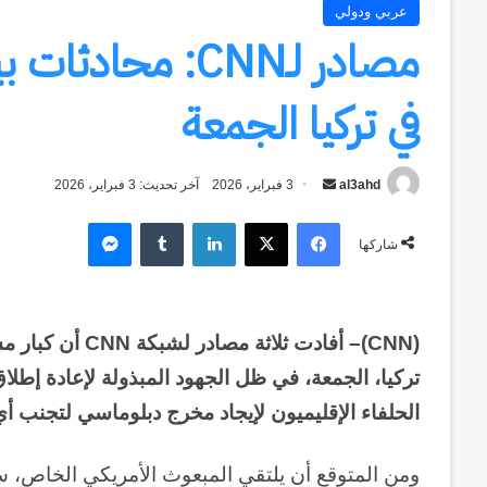
عربي ودولي
مصادر لـCNN: مح
في تركيا الجمعة
al3ahd
أرسل
3 فبراير، 2026
آخر تحديث: 3 فبراير، 2026
بريدا
فيسبوك
‫X
لينكدإن
ماسنجر
إلكترونيا
شاركها
(
CNN
)– أفادت ثلاثة مصادر لشبكة
CNN
أن كبار م
تركيا، الجمعة، في ظل الجهود المبذولة لإعادة إطل
الحلفاء الإقليميون لإيجاد مخرج دبلوماسي لتجنب
ومن المتوقع أن يلتقي المبعوث الأمريكي الخاص، 