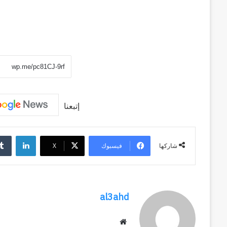
إتبعنا
لينكد
فيسبوك
‫X
شاركها
al3ahd
موقع