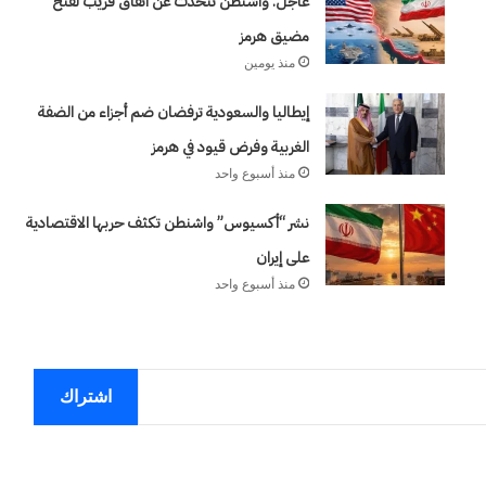
عاجل: واشنطن تتحدث عن اتفاق قريب لفتح
٢٣
يوليو..
مضيق هرمز
منذ أسبوعين
سبعون
رق بالغرب من كورش
وكالة الـ CIA و ٢٣ يوليو.. سبعون عاماً 
منذ يومين
عاماً
وإعادة الحسابات
إيطاليا والسعودية ترفضان ضم أجزاء من الضفة
من
المراقبة
الغربية وفرض قيود في هرمز
وإعادة
منذ أسبوع واحد
الحسابات
نشر “أكسيوس” واشنطن تكثف حربها الاقتصادية
على إيران
منذ أسبوع واحد
اشتراك