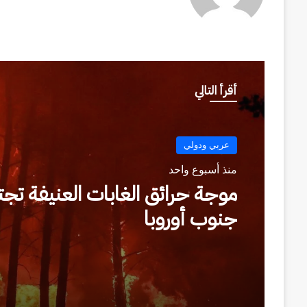
الويب
أقرأ التالي
عربي ودولي
عربي ودولي
منذ أسبوع واحد
منذ أسبوعين
موجة حرائق الغابات العنيفة تجت
جنوب أوروبا
توقيع السعودية اتفاقاً مع امريكا
مجال الطاقة النووية