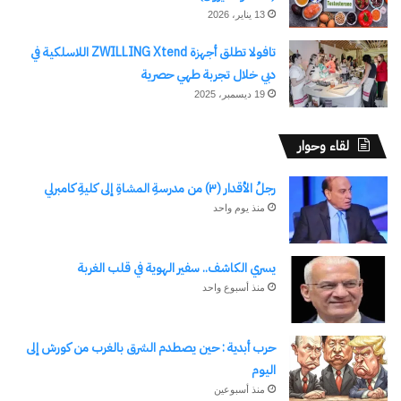
13 يناير، 2026
تافولا تطلق أجهزة ZWILLING Xtend اللاسلكية في
دبي خلال تجربة طهي حصرية
19 ديسمبر، 2025
لقاء وحوار
رجلُ الأقدار (٣) من مدرسةِ المشاةِ إلى كليةِ كامبرلي
منذ يوم واحد
يسري الكاشف.. سفير الهوية في قلب الغربة
منذ أسبوع واحد
حرب أبدية : حين يصطدم الشرق بالغرب من كورش إلى
اليوم
منذ أسبوعين