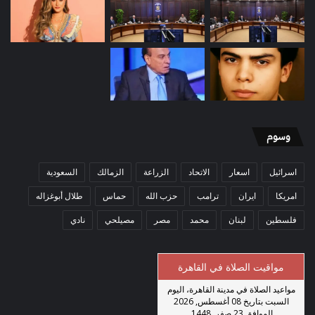
وسوم
اسرائيل
اسعار
الاتحاد
الزراعة
الزمالك
السعودية
امريكا
ايران
ترامب
حزب الله
حماس
طلال أبوغزاله
فلسطين
لبنان
محمد
مصر
مصيلحي
نادي