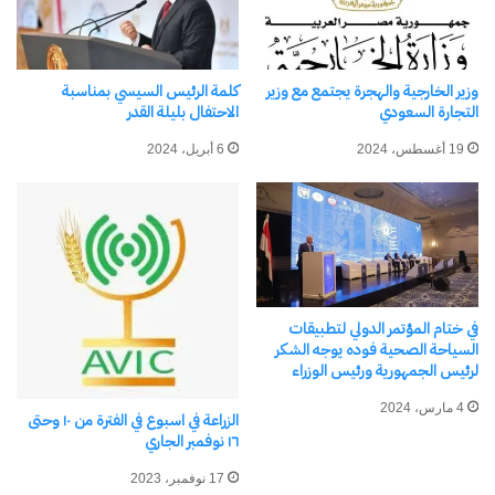
مرتبط
وزير الخارجية والهجرة يجتمع مع وزير
كلمة الرئيس السيسي بمناسبة
التجارة السعودي
الاحتفال بليلة القدر
19 أغسطس، 2024
6 أبريل، 2024
حفل موسيقى تركى مصرى
السفير صالح شن: التجارة
مشترك بالقيثارة بسفارة تركيا
المصرية التركية تتجه إلى 9
8 أكتوبر، 2025
مليارات دولار واستثمارات
في "عالم"
جديدة خلال 2026
2 يوليو، 2026
في "الأخبار News"
في ختام المؤتمر الدولي لتطبيقات
السياحة الصحية فوده يوجه الشكر
لرئيس الجمهورية ورئيس الوزراء
4 مارس، 2024
الزراعة في اسبوع في الفترة من ١٠ وحتى
١٦ نوفمبر الجاري
السفير التركي يهنئ النرويج
بيومها الوطني ويؤكد: القاهرة
17 نوفمبر، 2023
تجمع أصدقاء السلام والتعاون