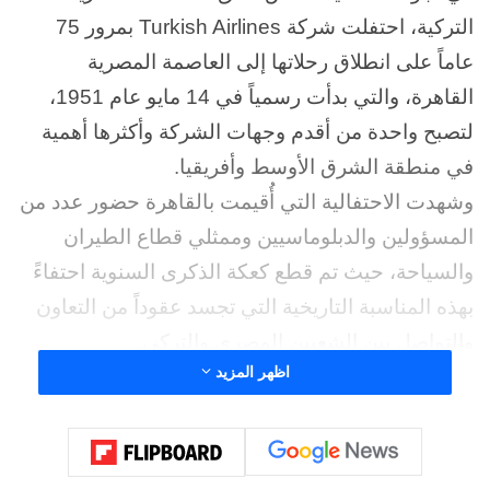
التركية، احتفلت شركة Turkish Airlines بمرور 75
عاماً على انطلاق رحلاتها إلى العاصمة المصرية
القاهرة، والتي بدأت رسمياً في 14 مايو عام 1951،
لتصبح واحدة من أقدم وجهات الشركة وأكثرها أهمية
في منطقة الشرق الأوسط وأفريقيا.
وشهدت الاحتفالية التي أُقيمت بالقاهرة حضور عدد من
المسؤولين والدبلوماسيين وممثلي قطاع الطيران
والسياحة، حيث تم قطع كعكة الذكرى السنوية احتفاءً
بهذه المناسبة التاريخية التي تجسد عقوداً من التعاون
والتواصل بين الشعبين المصري والتركي.
اظهر المزيد
وأكدت الاحتفالية على الدور الحيوي الذي لعبته
Turkish Airlines في تعزيز حركة السفر والسياحة
والتبادل التجاري بين مصر وتركيا، فضلاً عن مساهمتها
في ربط القاهرة بعشرات الوجهات الدولية عبر