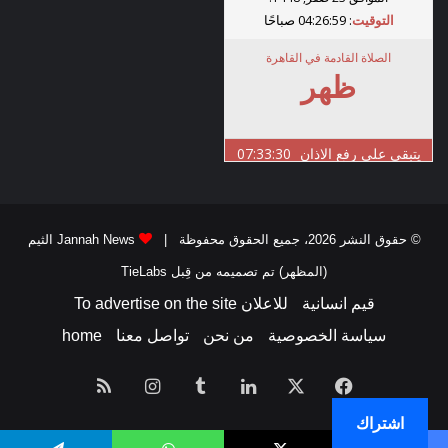
© حقوق النشر 2026، جميع الحقوق محفوظة |
Jannah News الثيم
(المظهر) تم تصميمه من قِبل TieLabs
قيم انسانية
للاعلان To advertise on the site
سياسة الخصوصية
من نحن
تواصل معنا
home
فيسبوك
‫X
لينكدإن
انستقرام
ملخص
اشتراك
الموقع