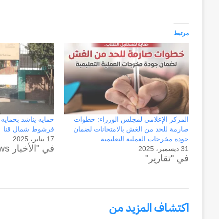
مرتبط
المركز الإعلامي لمجلس الوزراء: خطوات
حمايه يناشد بحمايه
صارمة للحد من الغش بالامتحانات لضمان
فرشوط شمال قنا
جودة مخرجات العملية التعليمية
17 يناير، 2025
في "الأخبار News"
31 ديسمبر، 2025
وكالة
في "تقارير"
الـ
CIA
و
٢٣
اكتشاف المزيد من
يوليو..