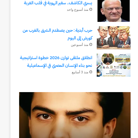
يسري الكاشف.. سفير الهوية في قلب الغربة
منذ أسبوع واحد
حرب أبدية : حين يصطدم الشرق بالغرب من
كورش إلى اليوم
منذ أسبوعين
انطلاق ملتقى توازن 2026 خطوة استراتيجية
نحو بناء الإنسان المصري في الإسماعيلية
منذ 3 أسابيع
رجلُ
طلال
الأقدار
أبوغزاله
(٣)
يكتب:
من
المستقبل
مدرسةِ
يبدأ
المشاةِ
بفكرة