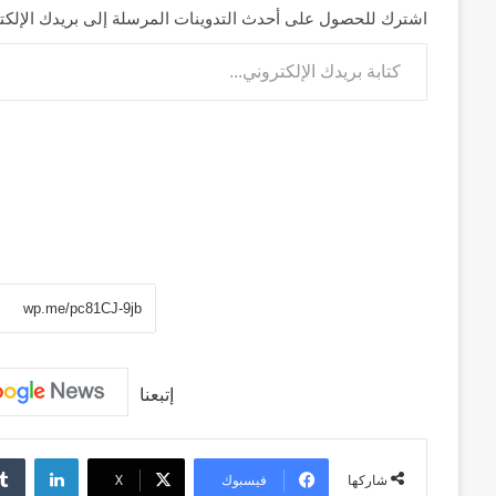
منذ أسبوعين
سبعون
اشترك للحصول على أحدث التدوينات المرسلة إلى بريدك الإلكت
وكالة الـ CIA و ٢٣ يوليو.. سبع
كتابة بريدك الإلكتروني...
عاماً
وإعادة الحسابات
من
المراقبة
وإعادة
الحسابات
إتبعنا
لينكد
فيسبوك
‫X
شاركها