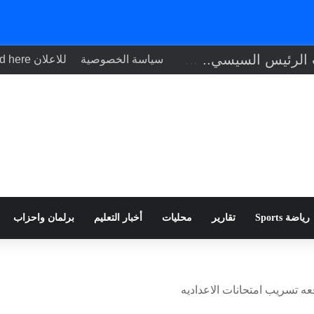
تنفيذاً لتوجيهات الرئيس السيسي.. وزير الصحة يبحث مع نظيره التشادي
سياسة الخصوصية
للاعلان Your ad here
رياضة Sports
تقارير
محليات
أخبار التعليم
برلمان واحزاب
ه تسريب امتحانات الاعداديه