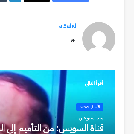
al3ahd
موقع
الويب
أقرأ التالي
الأخبار News
منذ أسبوعين
السفير التركي يشيد بجاهزية م