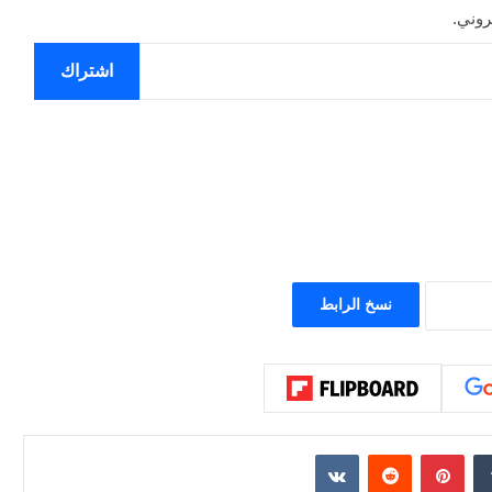
روني.
ون عاماً من المراقبة
منذ يومين
الحرب حربين والضربة القاضية (٣)
اشتراك
نسخ الرابط
إن
بينتيريست