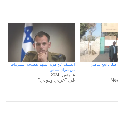
 اطفال نجع شاهين
الكشف عن هوية المتهم بفضيحة التسريبات
من ديوان نتنياهو
4 نوفمبر، 2024
في "عربي ودولي"
الحرب
حربين
والضربة
القاضية
(٣)