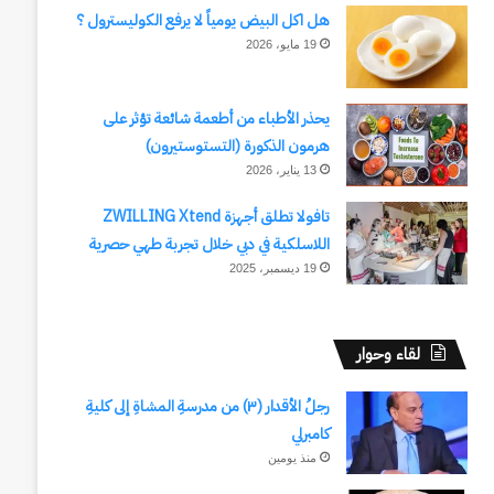
هل اكل البيض يومياً لا يرفع الكوليسترول ؟
19 مايو، 2026
يحذر الأطباء من أطعمة شائعة تؤثر على
هرمون الذكورة (التستوستيرون)
13 يناير، 2026
تافولا تطلق أجهزة ZWILLING Xtend
اللاسلكية في دبي خلال تجربة طهي حصرية
19 ديسمبر، 2025
لقاء وحوار
رجلُ الأقدار (٣) من مدرسةِ المشاةِ إلى كليةِ
كامبرلي
منذ يومين