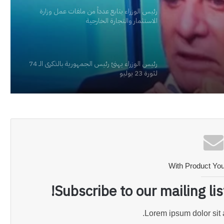
مة
رئيس الوزراء يتابع عدداً من ملفات عمل وزارة
الاستثمار والتجارة الخارجية
رئيس الوزراء يهنئ رئيس الجمهورية بالذكرى الـ 74
لثورة 23 يوليو
With Product Yo
Subscribe to our mailing li
Lorem ipsum dolor sit 