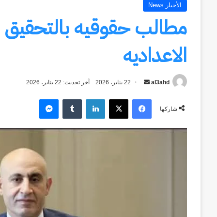
الأخبار News
مطالب حقوقيه بالتحقيق ف
الاعداديه
al3ahd
أرسل
22 يناير، 2026
آخر تحديث: 22 يناير، 2026
بريدا
فيسبوك
‫X
لينكدإن
ماسنجر
إلكترونيا
شاركها