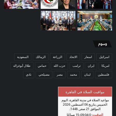
وسوم
اسرائيل
اسعار
الاتحاد
الزراعة
الزمالك
السعودية
امريكا
ايران
ترامب
حزب الله
حماس
طلال أبوغزاله
فلسطين
لبنان
محمد
مصر
مصيلحي
نادي