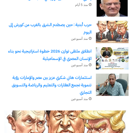
منذ 5 أيام
حرب أبدية : حين يصطدم الشرق بالغرب من كورش إلى
اليوم
منذ أسبوعين
انطلاق ملتقى توازن 2026 خطوة استراتيجية نحو بناء
الإنسان المصري في الإسماعيلية
منذ أسبوعين
استثمارات هاني شكري عزيز بين مصر والإمارات رؤية
تنموية تجمع العقارات والتعليم والرياضة والتسويق
التجاري
منذ أسبوعين
وكالة
انط
الـ
مل
CIA
توا