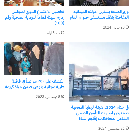
وزير الصحة يستهل جولته الميدانية
تفاصيل الاجتماع الدوري لمجلس
المفاجئة بتفقد مستشفى حلوان العام
إدارة الهيئة العامة للرعاية الصحية رقم
(100)
فوائد واضرار الزنجبيل على
نائب رئيس مجلس الوزراء
20 يناير، 2024
الجسم
ووزير الصحة يترأس اجتماعًا
منذ 5 أيام
8 أبريل، 2025
لمراجعة مخزون الأدوية
في "مطبخ Food"
والمستلزمات الطبية بمخازن
الوزارة
24 سبتمبر، 2025
في "صحة وطب"
الكشف على ٣٥٠ مواطناً في قافلة
طبية مجانية بقوص ضمن حياة كريمة
8 ديسمبر، 2023
كيف تتحكم في الكوليسترول ؟
في ختام 2024.. هيئة الرعاية الصحية
بقلم الدكتور/ محي الهواري
تستعرض انجازات التأمين الصحي
25 يناير، 2024
الشامل بمحافظات إقليم القناة
في "صحة وطب"
22 ديسمبر، 2024