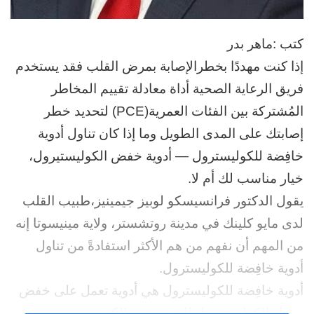
كتب :ماهر بدر
إذا كنت مهددًا بخطرالإصابة بمرض القلب فقد يستخدم
فريق الرعاية الصحية أداة معادلة تقييم المخاطر
المُشتركة بين الفئات العمرية(PCE) لتحديد خطر
إصابتك على المدى الطويل وما إذا كان تناول أدوية
خافِضة للكوليسترول — أدوية خفض الكوليستيرول،
خيار مناسب لك أم لا.
يقول الدكتور فرانسيسكو لوبيز جيمينيز،طبيب القلب
لدى مايو كلينك في مدينة روتشستر، ولاية مينيسوتا إنه
من المهم أن نفهم من هم الأكثر استفادةً من تناول
أدوية خافِضة للكوليسترول.
أدوية خافِضة للكوليسترول هي أدوية تعمل على خفض
مقدار الكوليستيرول الذي يصنعه الكبد.