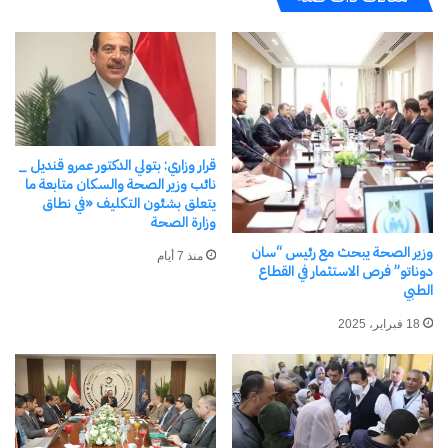
بزيارة شبكة مايو كلينك الإخبارية.
جهة الاتصال الإعلامية:
شارون ثيمير، مايو كلينك للتواصل،
newsbureau@mayo.edu
شارك هذا الموضوع:
قرار وزاري: بتولي الدكتور عمرو قنديل _
نائب وزير الصحة والسكان متابعة ما
فيس بوك
X
يتعلق بشئون التكليف «في نطاق
وزارة الصحة
وزير الصحة يبحث مع رئيس “سان
منذ 7 أيام
معجب بهذه:
دوناتو” فرص الاستثمار في القطاع
الطبي
18 فبراير، 2025
مرتبط