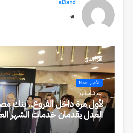
al3ahd
موقع
الويب
أقرأ التالي
الأخبار News
منذ 3 أسابيع
لأول مرة داخل الفروع.. بنك مصر
العدل يقدمان خدمات الشهر الع
والتوثيق للعملاء