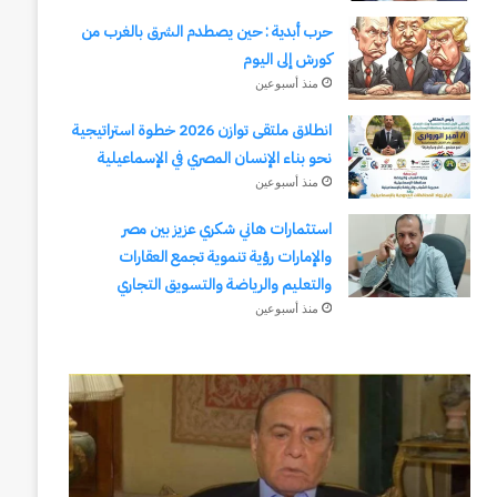
حرب أبدية : حين يصطدم الشرق بالغرب من
كورش إلى اليوم
منذ أسبوعين
انطلاق ملتقى توازن 2026 خطوة استراتيجية
نحو بناء الإنسان المصري في الإسماعيلية
منذ أسبوعين
استثمارات هاني شكري عزيز بين مصر
والإمارات رؤية تنموية تجمع العقارات
والتعليم والرياضة والتسويق التجاري
منذ أسبوعين
وكالة
انطلاق
الـ
ملتقى
CIA
توازن
و
2026