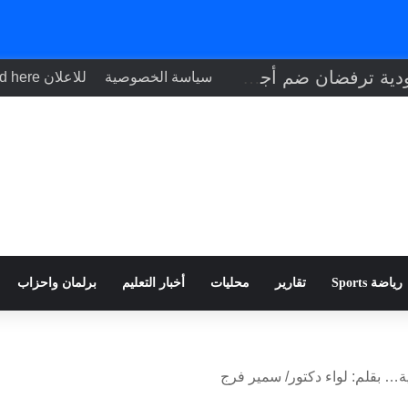
إيطاليا والسعودية ترفضان ضم أجزاء من الضفة الغربية وفرض قيود في هرمز
سياسة الخصوصية
للاعلان Your ad here
رياضة Sports
تقارير
محليات
أخبار التعليم
برلمان واحزاب
… بقلم: لواء دكتور/ سمير فرج