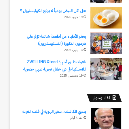
هل اكل البيض يومياً لا يرفع الكوليسترول ؟
19 مايو، 2026
يحذر الأطباء من أطعمة شائعة تؤثر على
هرمون الذكورة (التستوستيرون)
13 يناير، 2026
تافولا تطلق أجهزة ZWILLING Xtend
اللاسلكية في دبي خلال تجربة طهي حصرية
19 ديسمبر، 2025
لقاء وحوار
يسري الكاشف.. سفير الهوية في قلب الغربة
منذ 6 أيام