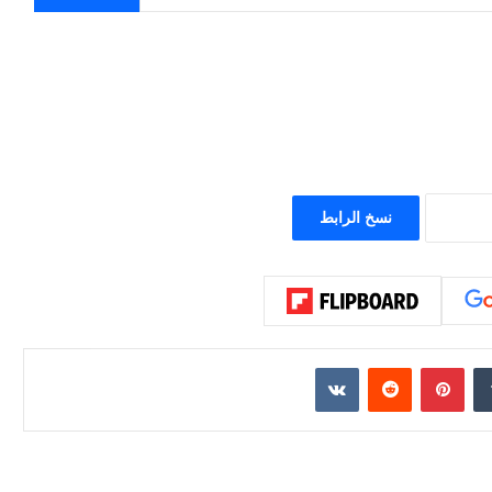
يصطدم
الشرق
منذ أسبوعين
بالغرب
حرب أبدية : حين يصطدم الشرق بالغرب من كورش
من
إلى اليوم
كورش
إلى
اليوم
نسخ الرابط
إن
بينتيريست