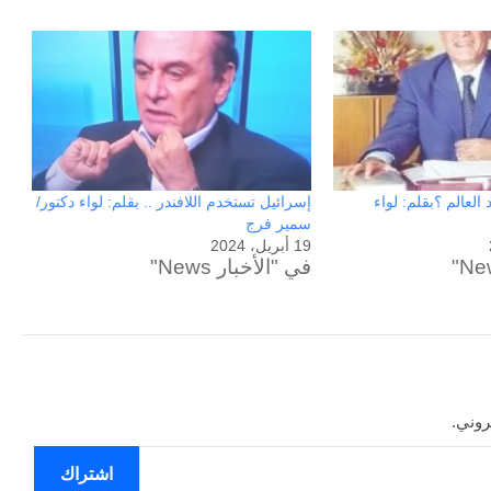
العالم ؟بقلم: لواء
إسرائيل تستخدم اللافندر .. بقلم: لواء دكتور/
سمير فرج
19 أبريل، 2024
في "الأخبار News"
حرب
أبدية
روني.
:
حين
اشتراك