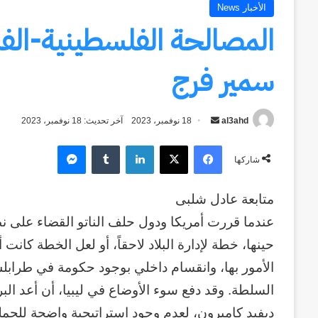
الأخبار News
المصالحة الفلسطينية-الفل
سمير فرج
al3ahd
أرسل
18 نوفمبر، 2023
آخر تحديث: 18 نوفمبر، 2023
بريدا
فيسبوك
‫X
لينكدإن
ماسنجر
إلكترونيا
شاركها
متابعة عادل شلبى
حينها، خطة لإدارة البلاد لاحقاً، أو لعل الخطة كانت
الأمور بها، وانقسام داخلي بوجود حكومة في طراب
السلطة. وقد دفع سوء الأوضاع في ليبيا، أن أعد البرل
ديفيد كاميرون، لعدم وجود استراتيجية واضحة للحملة