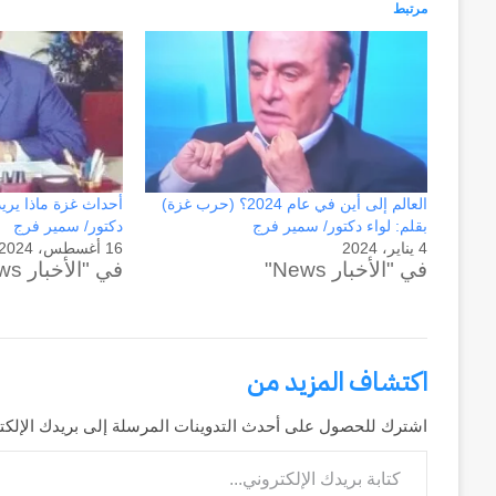
مرتبط
العالم إلى أين في عام 2024؟ (حرب غزة)
أحداث غزة ماذا يريد 
بقلم: لواء دكتور/ سمير فرج
دكتور/ سمير فرج
4 يناير، 2024
16 أغسطس، 2024
في "الأخبار News"
في "الأخبار News"
اكتشاف المزيد من
قادمة
من
اشترك للحصول على أحدث التدوينات المرسلة إلى بريدك الإلكت
الصعيد
كتابة بريدك الإلكتروني...
(١)