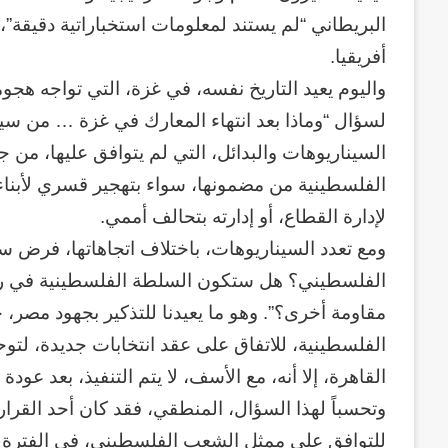
البريطاني “لم يستند لمعلومات استخباراتية دقيقة”،
أفريقيا.
واليوم يعيد التاريخ نفسه، في غزة، التي تواجه هجوم
لسؤال “وماذا بعد انتهاء المعارك في غزة … من سي
السيناريوهات والبدائل، التي لم يتوافق عليها، من 
الفلسطينية من مضمونها، سواء بتهجير قسري لأبنا
لإدارة القطاع، أو إدارته بتحالف أممي.
ومع تعدد السيناريوهات، باختلاف اتجاهاتها، فرض 
الفلسطيني؟ هل ستكون السلطة الفلسطينية في رام 
مقاومة أخرى؟”. وهو ما يعيدنا للتذكير بجهود مصر،
الفلسطينية، للاتفاق على عقد انتخابات جديدة، لتوح
القاهرة، إلا أنه، مع الأسف، لا يتم التنفيذ، بعد عودة 
وتحسباً لهذا السؤال، المنطقي، فقد كان أحد القرا
للتوافق على ممثل الشعب الفلسطيني، في الفترة ال