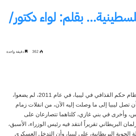
سطينية… بقلم: لواء دكتور/
362
دقيقة واحدة
عندما قررت أمريكا ودول حلف الناتو القضاء على نظام حكم القذافي في ليبيا، في عام 2011، لم يضعوا،
 أن تصل ليبيا إلى ما وصلت إليه الآن، من انفلات زمام
لس، وأخرى في بني غازي، كلتاهما تتصارعان على
مان البريطاني تقريراً انتقد فيه رئيس الوزراء، الأسبق،
 الجوية البريطانية، على ليبيا، وأن التدخل العسكري