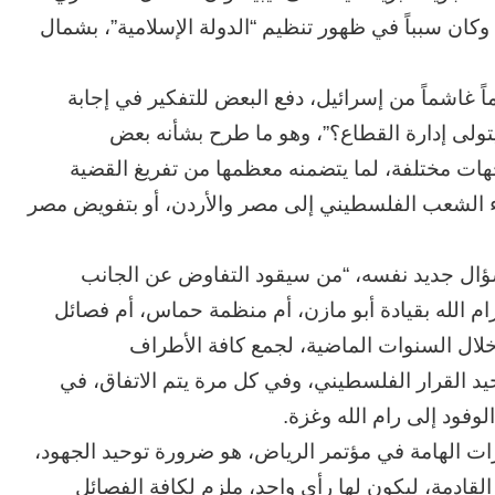
 وكان سبباً في ظهور تنظيم “الدولة الإسلامية”، بشمال
اً غاشماً من إسرائيل، دفع البعض للتفكير في إجابة
تولى إدارة القطاع؟”، وهو ما طرح بشأنه بعض
جهات مختلفة، لما يتضمنه معظمها من تفريغ القضية
ء الشعب الفلسطيني إلى مصر والأردن، أو بتفويض مصر
سؤال جديد نفسه، “من سيقود التفاوض عن الجانب
الله بقيادة أبو مازن، أم منظمة حماس، أم فصائل
 خلال السنوات الماضية، لجمع كافة الأطراف
يد القرار الفلسطيني، وفي كل مرة يتم الاتفاق، في
الوفود إلى رام الله وغزة.
رات الهامة في مؤتمر الرياض، هو ضرورة توحيد الجهود،
قادمة، ليكون لها رأي واحد، ملزم لكافة الفصائل