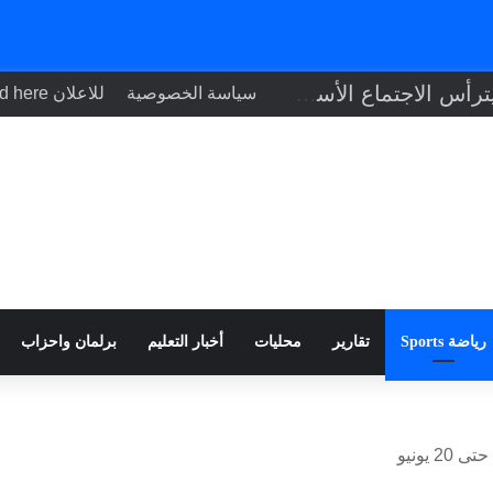
رئيس الوزراء يترأس الاجتماع الأسبوعي للحكومة
سياسة الخصوصية
للاعلان Your ad here
رياضة Sports
تقارير
محليات
أخبار التعليم
برلمان واحزاب