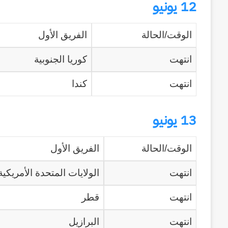
وكالة الـ CIA و ٢٣ يوليو.. سبع
12 يونيو
عاماً
وإعادة الحسابات
من
الوقت/الحالة
الفريق الأول
المراقبة
وإعادة
انتهت
كوريا الجنوبية
الحسابات
انتهت
كندا
13 يونيو
الوقت/الحالة
الفريق الأول
انتهت
الولايات المتحدة الأمريكية
انتهت
قطر
انتهت
البرازيل