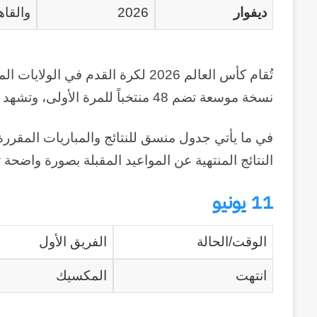
ديفوار
2026
والقاه
نسخة موسعة تضم 48 منتخباً للمرة الأولى، وتشهد 104 مباريات على مدى 39 يوماً في 16 مدينة.
النتائج المنتهية عن المواعيد المقبلة بصورة واضحة
11 يونيو
وكالة
الـ
الوقت/الحالة
الفريق الأول
CIA
و
انتهت
المكسيك
٢٣
يوليو..
منذ أسبوعين
سبعون