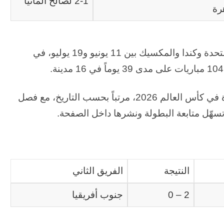
2-1 لصالح ألمانيا
رة
تُقام كأس العالم 2026 لكرة القدم في الولايات المتحدة وكندا والمكسيك بين 11 يونيو و19 يوليو، في
في ما يأتي جدول منسق للنتائج والمباريات المقررة في كأس العالم 2026، مرتباً بحسب التاريخ، مع فصل
 تسهّل متابعة البطولة ونشرها داخل الصفحة.
الحرب
حربين
النتيجة
الفريق الثاني
والضربة
القاضية
2 – 0
جنوب أفريقيا
(٣)