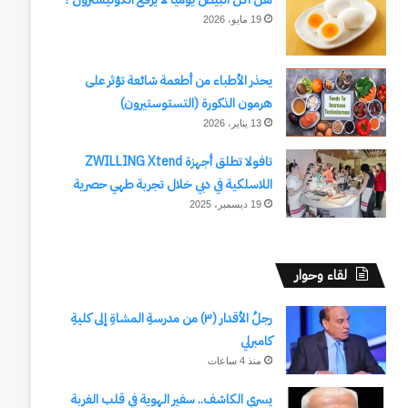
19 مايو، 2026
يحذر الأطباء من أطعمة شائعة تؤثر على
هرمون الذكورة (التستوستيرون)
13 يناير، 2026
تافولا تطلق أجهزة ZWILLING Xtend
اللاسلكية في دبي خلال تجربة طهي حصرية
19 ديسمبر، 2025
لقاء وحوار
رجلُ الأقدار (٣) من مدرسةِ المشاةِ إلى كليةِ
كامبرلي
منذ 4 ساعات
يسري الكاشف.. سفير الهوية في قلب الغربة