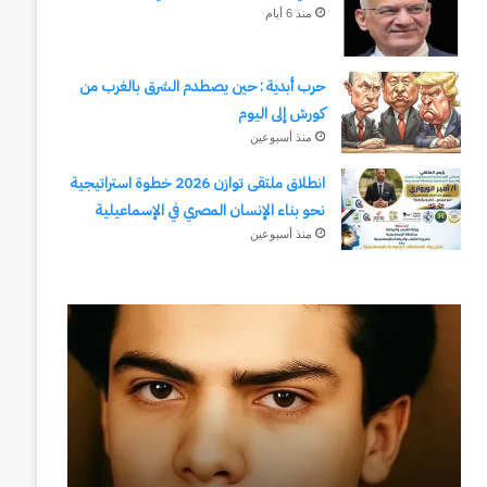
منذ 6 أيام
حرب أبدية : حين يصطدم الشرق بالغرب من
كورش إلى اليوم
منذ أسبوعين
انطلاق ملتقى توازن 2026 خطوة استراتيجية
نحو بناء الإنسان المصري في الإسماعيلية
منذ أسبوعين
رجلُ
طلال
الأقدار
أبوغزاله
(٣)
يكتب:
من
المستقبل
مدرسةِ
يبدأ
المشاةِ
بفكرة
إلى