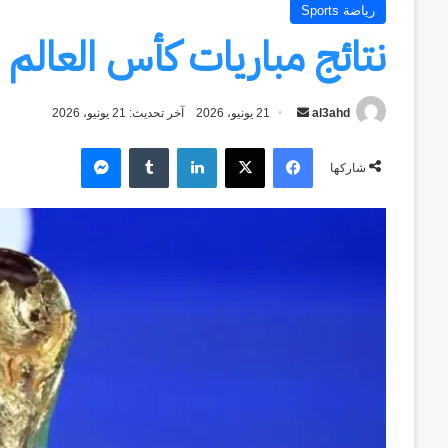
رياضة Sports
نتائج مباريات كأس العالم 2026 حتى 20 يونيو
al3ahd
أرسل
21 يونيو، 2026
آخر تحديث: 21 يونيو، 2026
بريدا
فيسبوك
‫X
لينكدإن
ماسنجر
إلكترونيا
شاركها