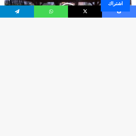
اشتراك
فيسبوك
‫X
واتساب
تيلقرام