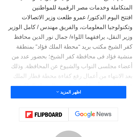
المتكاملة وخدمات مصر الرقمية للمواطنين
افتتح اليوم الدكتور/ عمرو طلعت وزير الاتصالات
وتكنولوجيا المعلومات، والفريق مهندس / كامل الوزير
وزير النقل، يرافقهما اللواء/ جمال نور الدين محافظ
كفر الشيخ مكتب بريد “محطة الملك فؤاد” بمنطقة
منشية فؤاد فى محافظة كفر الشيخ؛ بحضور عدد من
أعضاء مجلسى النواب والشيوخ عن المحافظة. وذلك
بعد الانتهاء من أعمال رفع كفاءة محطة قطار الملك
فؤاد التاريخية أو ما تُعرف باسم «المحطة الملكية»
اظهر المزيد
وتطويرها وترميمها وتحويلها لمكتب بريد لتقديم جميع
الخدمات الحكومية والبريدية والمالية المتكاملة
وخدمات مصر الرقمية للمواطنين؛ حيث كان فى
استقبالهم الدكتور/ شريف فاروق رئيس مجلس إدارة
الهيئة القومية للبريد.