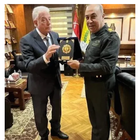
قرارات الاجتماع الخامس
والثمانين لمجلس الوزراء
برئاسة الدكتور مصطفى
مدبولي
2 أبريل، 2026
في "الأخبار News"
اكتشاف المزيد من
اشترك للحصول على أحدث التدوينات المرسلة إلى بريدك
الإلكتروني.
كتابة بريدك الإلكتروني...
اشتراك