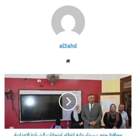
الخاصة بتطوير منظومة التخزين والنقل للسلع
الأساسية باستخدام أحدث النظم، إلى جانب مناقشة
آليات دعم المزارعين وتحسين كفاءة عمليات التسويق
الزراعي، بما يسهم في تحقيق التوازن بين الإنتاج
والاستهلاك، وتعزيز قدرة الدولة على تأمين احتياجاتها
al3ahd
من السلع الاستراتيجية في مختلف الظروف.
موقع
الويب
شارك هذا الموضوع:
محافظ
فيس بوك
X
جنوب
سيناء
يتابع
معجب بهذه:
انتظام
امتحانات
الشهادة
الإعدادية
محافظ جنوب سيناء يتابع انتظام امتحانات الشهادة الإعدادية