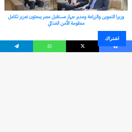
اشتراك
فيسبوك
‫X
واتساب
تيلقرام