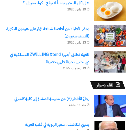
هل اكل البيض يومياً لا يرفع الكوليسترول ؟
19 مايو، 2026
يحذر الأطباء من أطعمة شائعة تؤثر على هرمون الذكورة
(التستوستيرون)
13 يناير، 2026
تافولا تطلق أجهزة ZWILLING Xtend اللاسلكية في
دبي خلال تجربة طهي حصرية
19 ديسمبر، 2025
لقاء وحوار
رجلُ الأقدار (٣) من مدرسةِ المشاةِ إلى كليةِ كامبرلي
منذ 11 ساعة
يسري الكاشف.. سفير الهوية في قلب الغربة