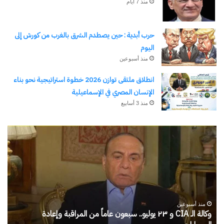
منذ 7 أيام
حرب أبدية : حين يصطدم الشرق بالغرب من كورش إلى
اليوم
منذ أسبوعين
انطلاق ملتقى توازن 2026 خطوة استراتيجية نحو بناء
الإنسان المصري في الإسماعيلية
منذ 3 أسابيع
الحرب
حربين
والضربة
القاضية
(٣)
وكالة الـ CIA و ٢٣ يوليو.. سبعون عاماً من المراقبة وإعادة
منذ 11 ساعة