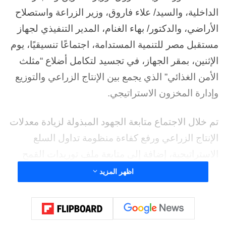
الداخلية، والسيد/ علاء فاروق، وزير الزراعة واستصلاح
الأراضي، والدكتور/ بهاء الغنام، المدير التنفيذي لجهاز
مستقبل مصر للتنمية المستدامة، اجتماعًا تنسيقيًا، يوم
الإثنين، بمقر الجهاز، في تجسيد لتكامل أضلاع “مثلث
الأمن الغذائي” الذي يجمع بين الإنتاج الزراعي والتوزيع
وإدارة المخزون الاستراتيجي.
تم خلال الاجتماع متابعة الجهود المبذولة لزيادة معدلات
الإنتاج الزراعي ورفع كفاءة منظومة تداول السلع
الاستراتيجية، إضافة إلى متابعة ملف توريدات القمح
المحلي من المزارعين، بما يدعم استقرار الأسواق
اظهر المزيد
وتلبية احتياجات المواطنين.
كما شهد الاجتماع استعراض عدد من المقترحات