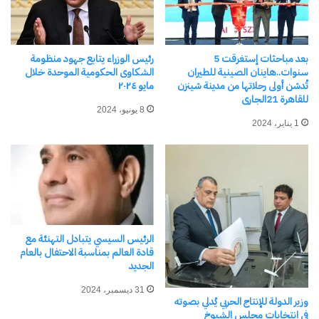
اكتشاف المزيد من
بعد مباحثات إستغرقت 5
رئيس الوزراء يتابع جهود منظومة
سنوات..هاينان الصينية للطيران
الشكاوى الحكومية الموحدة خلال
تُدشن أولى رحلاتها من مدينة شينزن
مايو ٢٠٢٤
اشترك للحصول على أحدث التدوينات المرسلة إلى بريدك
للقاهرة 21الجارى
الإلكتروني.
8 يونيو، 2024
كتابة بريدك الإلكتروني...
1 يناير، 2024
اشتراك
الرئيس السيسي يتبادل التهنئة مع
قادة العالم بمناسبة الاحتفال بالعام
الجديد
31 ديسمبر، 2024
وزير الدولة للإنتاج الحربي يُدلي بصوته
في انتخابات مجلس الشيوخ
نسخ الرابط