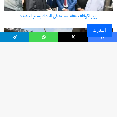
اشتراك
فيسبوك
‫X
واتساب
تيلقرام