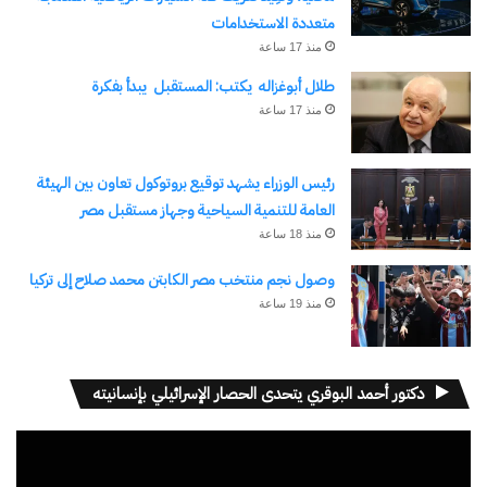
متعددة الاستخدامات
منذ 17 ساعة
طلال أبوغزاله يكتب: المستقبل يبدأ بفكرة
منذ 17 ساعة
نسخ الرابط
رئيس الوزراء يشهد توقيع بروتوكول تعاون بين الهيئة
العامة للتنمية السياحية وجهاز مستقبل مصر
منذ 18 ساعة
وصول نجم منتخب مصر الكابتن محمد صلاح إلى تركيا
منذ 19 ساعة
دكتور أحمد البوقري يتحدى الحصار الإسرائيلي بإنسانيته
مشغل
الفيديو