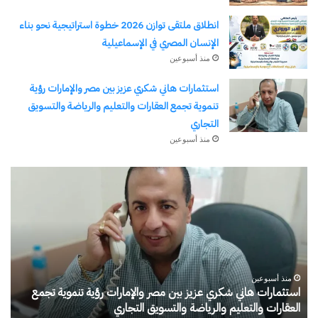
انطلاق ملتقى توازن 2026 خطوة استراتيجية نحو بناء
الإنسان المصري في الإسماعيلية
منذ أسبوعين
استثمارات هاني شكري عزيز بين مصر والإمارات رؤية
تنموية تجمع العقارات والتعليم والرياضة والتسويق
التجاري
منذ أسبوعين
طلال
أبوغزاله
يكتب:
المستقبل
يبدأ
بفكرة
 تجمع
منذ 17 ساعة
طلال أبوغزاله يكتب: المستقبل يبدأ بفكرة