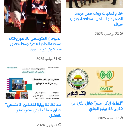
ختام فعاليات ورشة عمل مرصد
الصحراء والساحل بمحافظة جنوب
سيناء
مرتبط
23 نوفمبر، 2023
المهرجان المتوسطي للناظور يختتم
نسخته الحادية عشرة وسط حضور
جماهيري غير مسبوق
31 يوليو، 2025
وزيرا الصحة والأوقاف يعقدان
وزير الأوقاف يبلغ تهنئة الرئيس
لقاءً موسعًا مع وكلاء الوزارتين
السيسي إلى الرئيس برابو
بجميع محافظات الجمهورية
سوبيانتو
1 يناير، 2024
20 أكتوبر، 2024
في "الأخبار News"
في "الأخبار News"
“الزراعة في كل مصر” خلال الفترة من
محافظ قنا وزارة التضامن الاجتماعي”
10 إلى 16 يونيو الجاري
تطلق حملة بالوعي مصر بتتغير
للافضل
17 يونيو، 2025
27 يناير، 2024