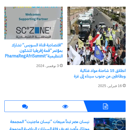
عاجل.. السيسي: تجديد
الخطاب الديني لا يكون إلا على
أيدي دعاة مستنيرين
22 أبريل، 2025
في "الأخبار News"
“اقتصادية قناة السويس” تشارك
بمؤتمر “قمة إفريقيا للشئون
اكتشاف المزيد من
التنظيمية”PharmaRegAfriSummit
3 نوفمبر، 2024
اشترك للحصول على أحدث التدوينات المرسلة إلى بريدك
انطلاق 15 شاحنة مواد غذائية
وبطاطين من جنوب سيناء إلى غزة
الإلكتروني.
كتابة بريدك الإلكتروني...
16 فبراير، 2025
اشتراك
نيسان مصر تبدأ مبيعات “نيسان ماجنيت” المجمعة
محليًا، وتُعِيد تعريف فئة السيارات الرياضية المدمجة