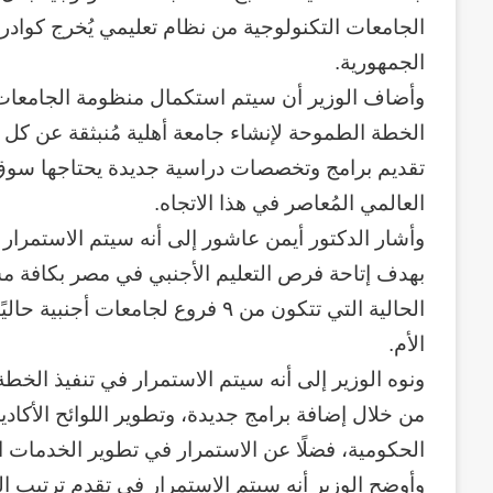
الجامعات التكنولوجية من نظام تعليمي يُخرج كوادر
الجمهورية.
وأضاف الوزير أن سيتم استكمال منظومة الجامعات ا
الخطة الطموحة لإنشاء جامعة أهلية مُنبثقة عن ك
تقديم برامج وتخصصات دراسية جديدة يحتاجها سوق ال
العالمي المُعاصر في هذا الاتجاه.
وأشار الدكتور أيمن عاشور إلى أنه سيتم الاستمرار ف
بهدف إتاحة فرص التعليم الأجنبي في مصر بكافة مس
الحالية التي تتكون من ٩ فروع لجامع
وكالة
الأم.
الـ
ونوه الوزير إلى أنه سيتم الاستمرار في تنفيذ الخط
CIA
و
من خلال إضافة برامج جديدة، وتطوير اللوائح الأكاديمي
٢٣
الحكومية، فضلًا عن الاستمرار في تطوير الخدمات ا
يوليو..
منذ أسبوعين
وأوضح الوزير أنه سيتم الاستمرار في تقدم ترتيب ا
سبعون