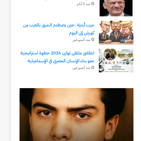
منذ 6 أيام
حرب أبدية : حين يصطدم الشرق بالغرب من
كورش إلى اليوم
منذ أسبوعين
انطلاق ملتقى توازن 2026 خطوة استراتيجية
نحو بناء الإنسان المصري في الإسماعيلية
منذ أسبوعين
رجلُ
طلال
الأقدار
أبوغزاله
(٣)
يكتب:
من
المستقبل
مدرسةِ
يبدأ
المشاةِ
بفكرة
إلى