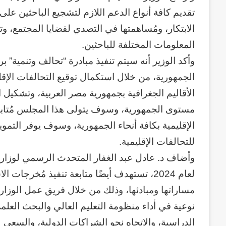
وكالة الـ CIA و ٢٣ يوليو.. سبع
عاماً
تقديم كافة أنواع الدعم اللازم لتشجيع الباحثين على
وإعادة الحسابات
من
الابتكار، ومُساهمتها في التصدي لقضايا المجتمع، و
المراقبة
المعلومات المختلفة للباحثين.
وإعادة
وأكد الوزير أنه سيتم تنفيذ مبادرة “تحالف وتنمية”
الحسابات
الجمهورية، من خلال استكمال توقيع التحالفات الإقل
الأقاليم الجغرافية بجمهورية مصر العربية، وتشكيل 
مستوى الجمهورية، وسوف يتولى هذا المجلس مُتابعة 
الإقليمية بكافة أنحاء الجمهورية، وسوف يوفر التمو
للتحالفات الإقليمية.
وأضاف د. عادل عبد الغفار المتحدث الرسمي لوزارة
لعام 2024، تستهدف أيضًا متابعة تنفيذ مُخرجا
مساراتها ومبادئها، وذلك من خلال فريق عمل الوزارة
نوعية في أداء منظومة التعليم العالي والبحث العل
الدراسية، والاتجاه نحو الشراكات الدولية، والسعى