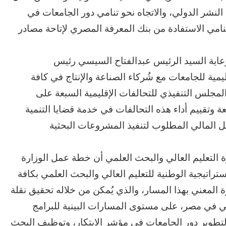
ون عاماً من المراقبة
منذ 10 ساعات
 النشر الدولي، والاتجاه نحو تنامي دور الجامعات في
الحرب حربين والضربة القاضية (٣)
تنامي الاستفادة من بنك المعرفة المصري لإتاحة مصادر
 برعاية السيد الرئيس عبدالفتاح السيسي رئيس
يمية للجامعات مع شُركاء الصناعة والإنتاج في كافة
المجلس التنفيذي للتحالفات الإقليمية السبعة على
وتقييم أداء هذه التحالفات في خدمة قضايا التنمية
يل المالي المطلوب لتنفيذ المشروعات البحثية
 التعليم العالي والبحث العلمي أن خطة عمل الوزارة
ت الاستراتيجية الوطنية للتعليم العالي والبحث العلمي بكافة
 المعني بهذا المسار، والذي يُمكن من خلاله تحقيق نقلة
مي في مصر، على مستوى المسارات البينية للبرامج
 لتطوير دور الجامعات في مؤشر الابتكار، وتوظيف البحث