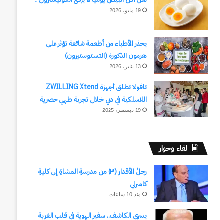
19 مايو، 2026
يحذر الأطباء من أطعمة شائعة تؤثر على
هرمون الذكورة (التستوستيرون)
13 يناير، 2026
تافولا تطلق أجهزة ZWILLING Xtend
اللاسلكية في دبي خلال تجربة طهي حصرية
19 ديسمبر، 2025
لقاء وحوار
رجلُ الأقدار (٣) من مدرسةِ المشاةِ إلى كليةِ
كامبرلي
منذ 10 ساعات
يسري الكاشف.. سفير الهوية في قلب الغربة