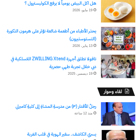
هل اكل البيض يومياً لا يرفع الكوليسترول ؟
نسخ الرابط
19 مايو، 2026
يحذر الأطباء من أطعمة شائعة تؤثر على هرمون الذكورة
(التستوستيرون)
13 يناير، 2026
تافولا تطلق أجهزة ZWILLING Xtend اللاسلكية في
دبي خلال تجربة طهي حصرية
19 ديسمبر، 2025
لقاء وحوار
رجلُ الأقدار (٣) من مدرسةِ المشاةِ إلى كليةِ كامبرلي
منذ 12 ساعة
يسري الكاشف.. سفير الهوية في قلب الغربة