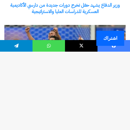
اشتراك
فيسبوك
‫X
واتساب
تيلقرام