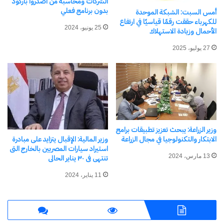
الشركات ومحاسبة من أصدروا باركود
بدون برنامج فعلي
أمس السبت: الشبكة الموحدة
لمواجهة التحديات المحيطة بمنطقتنا وعالمنا ، متمنيًا
للكهرباء حققت رقمًا قياسيًا في ارتفاع
25 يونيو، 2024
لهم التوفيق في خدمة أوطانهم وقواتهم المسلحة .
الأحمال وزيادة الاستهلاك
وزير الدفاع يشهد حفل تخرج دورات جديدة من دارسي
27 يوليو، 2025
الأكاديمية العسكرية للدراسات العليا والاستراتيجية
شارك هذا الموضوع:
فيس بوك
X
وزير الزراعة: يبحث تعزيز تطبيقات برامج
الابتكار والتكنولوجيا في مجال الزراعة
وزير المالية: الإقبال يتزايد على مبادرة
معجب بهذه:
استيراد سيارات المصريين بالخارج التى
13 مارس، 2024
تنتهى فى ٣٠ يناير الحالى
جاري
11 يناير، 2024
التحميل…
مرتبط