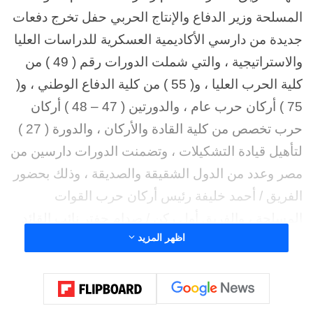
المسلحة وزير الدفاع والإنتاج الحربي حفل تخرج دفعات
جديدة من دارسي الأكاديمية العسكرية للدراسات العليا
والاستراتيجية ، والتي شملت الدورات رقم ( 49 ) من
كلية الحرب العليا ، و( 55 ) من كلية الدفاع الوطني ، و(
75 ) أركان حرب عام ، والدورتين ( 47 – 48 ) أركان
حرب تخصص من كلية القادة والأركان ، والدورة ( 27 )
لتأهيل قيادة التشكيلات ، وتضمنت الدورات دارسين من
مصر وعدد من الدول الشقيقة والصديقة ، وذلك بحضور
الفريق / أحمد خليفة رئيس أركان حرب القوات
المسلحة ، والفريق أول ركن / صدام حفتر نائب القائد
اظهر المزيد
العام للجيش الوطني الليبي ، والفريق أول ركن / خالد
حفتر رئيس الأركان العامة للجيش الوطني الليبي ،
وعدد من الوزراء وقادة الأفرع الرئيسية ، وعدد من قادة
القوات المسلحة ، والملحقين العسكريين المعتمدين