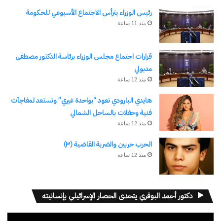
رئيس الوزراء يترأس الاجتماع الأسبوعي للحكومة
منذ 11 ساعة
وزير الدفاع يشهد حفل تخرج
الفريق/ أحمد خليفة يشهد تخرج
قرارات اجتماع مجلس الوزراء برئاسة الدكتور مصطفى
دورات جديدة من دارسي
دورات جديدة من دارسى
مدبولي
الأكاديمية العسكرية للدراسات
الأكاديمية العسكرية للدراسات
منذ 12 ساعة
العليا والاستراتيجية
العليا والإستراتيجية
28 يونيو، 2026
25 يونيو، 2025
هايدي البارودي تعود “بواحدة غيري” وتستعد لمفاجآت
في "تقارير"
في "الأخبار News"
فنية وحفلات بالساحل الشمالي
منذ 12 ساعة
الحرب حربين والضربة القاضية (٣)
منذ 12 ساعة
وزير الدفاع والإنتاج الحربى
يلتقى عدداً من دارسى
الأكاديمية العسكرية للدراسات
دكتور أحمد البوقري يتحدى الحصار الإسرائيلي بإنسانيته
العليا والإستراتيجية
17 أبريل، 2026
مشغل
في "سياسة"