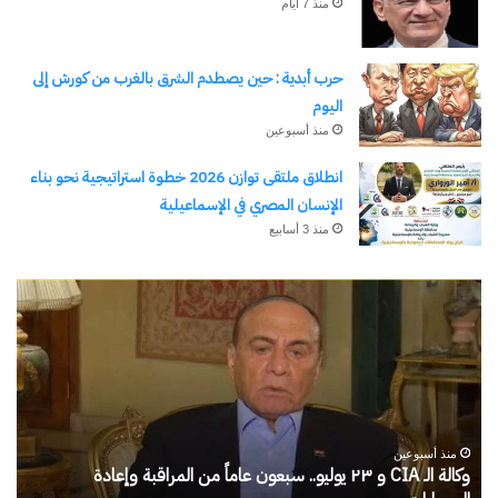
منذ 7 أيام
حرب أبدية : حين يصطدم الشرق بالغرب من كورش إلى
اليوم
منذ أسبوعين
انطلاق ملتقى توازن 2026 خطوة استراتيجية نحو بناء
الإنسان المصري في الإسماعيلية
منذ 3 أسابيع
الحرب
حربين
والضربة
القاضية
(٣)
الـ CIA و ٢٣ يوليو.. سبعون عاماً من المراقبة وإعادة
منذ 12 ساعة