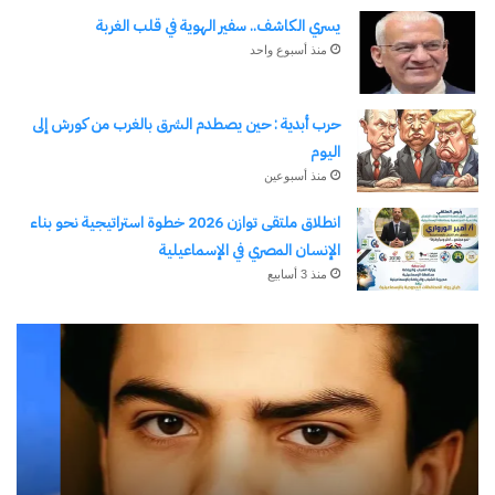
يسري الكاشف.. سفير الهوية في قلب الغربة
منذ أسبوع واحد
حرب أبدية : حين يصطدم الشرق بالغرب من كورش إلى
اليوم
منذ أسبوعين
انطلاق ملتقى توازن 2026 خطوة استراتيجية نحو بناء
الإنسان المصري في الإسماعيلية
منذ 3 أسابيع
رجلُ
طل
الأقدار
أبو
(٣)
يك
من
ال
مدرسةِ
يبد
المشاةِ
بف