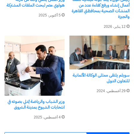
أعمال إنشاء ورفع كفاءة عدد من
هواوي مصر لبحث الملفات المشتركة
اكتشاف المزيد من
المنشآت الصحية بمحافظتي القاهرة
5 أكتوبر، 2025
والجيزة
اشترك للحصول على أحدث التدوينات المرسلة إلى بريدك
12 يناير، 2026
الإلكتروني.
كتابة بريدك الإلكتروني...
اشتراك
سويلم يلتقى ممثلى الوكالة الألمانية
للتعاون الدولى
29 أغسطس، 2024
وزير الشباب والرياضة يُدلي بصوته في
انتخابات الشيوخ بمدينة الشروق
4 أغسطس، 2025
نسخ الرابط