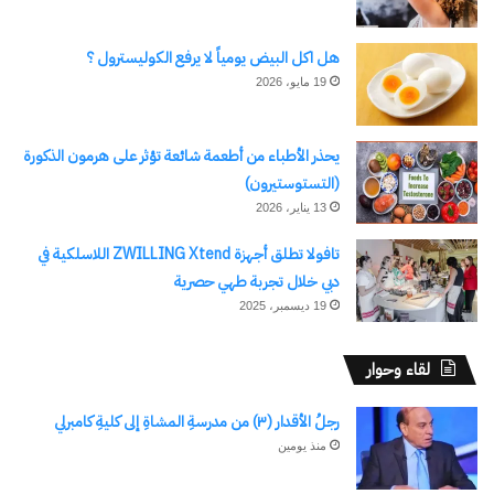
هل اكل البيض يومياً لا يرفع الكوليسترول ؟
19 مايو، 2026
يحذر الأطباء من أطعمة شائعة تؤثر على هرمون الذكورة
(التستوستيرون)
13 يناير، 2026
تافولا تطلق أجهزة ZWILLING Xtend اللاسلكية في
دبي خلال تجربة طهي حصرية
19 ديسمبر، 2025
لقاء وحوار
رجلُ الأقدار (٣) من مدرسةِ المشاةِ إلى كليةِ كامبرلي
منذ يومين