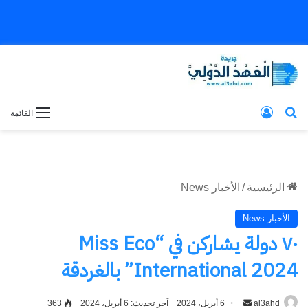
بحث عن
تسجيل الدخول
القائمة
الرئيسية
/
الأخبار News
الأخبار News
٧٠ دولة يشاركن في “Miss Eco
International 2024” بالغردقة
al3ahd
أرسل
6 أبريل، 2024
آخر تحديث: 6 أبريل، 2024
363