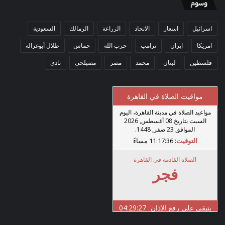
وسوم
اسرائيل
اسعار
الاتحاد
الزراعة
الزمالك
السعودية
امريكا
ايران
ترامب
حزب الله
حماس
طلال أبوغزاله
فلسطين
لبنان
محمد
مصر
مصيلحي
نادي