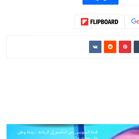
ون عاماً من المراقبة
منذ يومين
الحرب حربين والضربة القاضية (٣)
إن
بينتيريست
قناة السويس: من التأميم إلى الريادة… رحلة وطن
على مجرى مائي