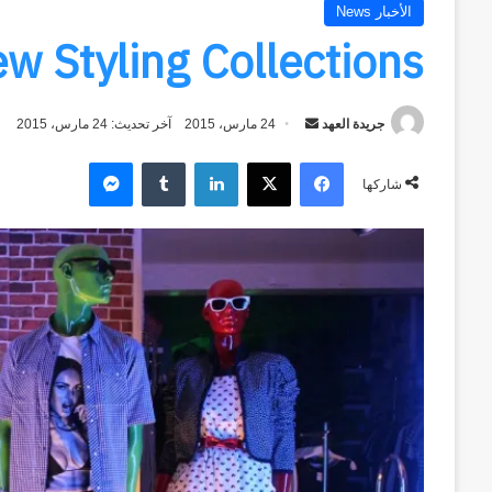
الأخبار News
w Styling Collections
جريدة العهد
أرسل
24 مارس، 2015
آخر تحديث: 24 مارس، 2015
بريدا
فيسبوك
‫X
لينكدإن
ماسنجر
إلكترونيا
شاركها