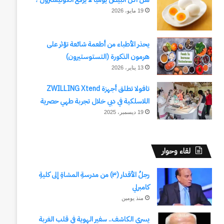
19 مايو، 2026
يحذر الأطباء من أطعمة شائعة تؤثر على
هرمون الذكورة (التستوستيرون)
13 يناير، 2026
تافولا تطلق أجهزة ZWILLING Xtend
اللاسلكية في دبي خلال تجربة طهي حصرية
19 ديسمبر، 2025
لقاء وحوار
رجلُ الأقدار (٣) من مدرسةِ المشاةِ إلى كليةِ
كامبرلي
منذ يومين
يسري الكاشف.. سفير الهوية في قلب الغربة