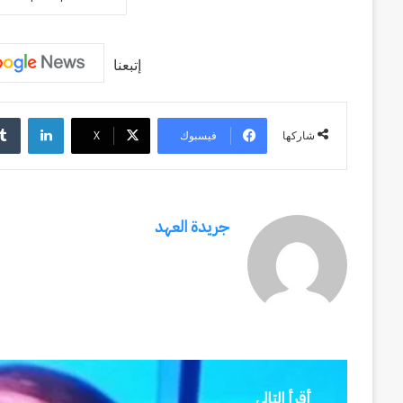
وكالة الـ CIA و ٢٣ يوليو.. سبع
عاماً
وإعادة الحسابات
من
المراقبة
إتبعنا
وإعادة
الحسابات
لينكد
فيسبوك
‫X
شاركها
جريدة العهد
أقرأ التالي