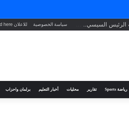
تنفيذاً لتوجيهات الرئيس السيسي.. وزير الصحة يبحث مع نظيره التشادي
سياسة الخصوصية
للاعلان Your ad here
رياضة Sports
تقارير
محليات
أخبار التعليم
برلمان واحزاب