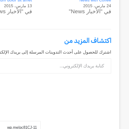
um dolor sit amet
News with Coffee
24 مارس، 2015
13 مارس، 2015
في "الأخبار News"
في "الأخبار News"
اكتشاف المزيد من
اشترك للحصول على أحدث التدوينات المرسلة إلى بريدك الإلكت
كتابة بريدك الإلكتروني...
وكالة
الـ
CIA
و
٢٣
يوليو..
منذ أسبوعين
سبعون