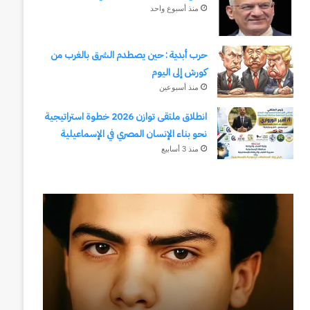
منذ أسبوع واحد
حرب أبدية : حين يصطدم الشرق بالغرب من
كورش إلى اليوم
منذ أسبوعين
انطلاق ملتقى توازن 2026 خطوة استراتيجية
نحو بناء الإنسان المصري في الإسماعيلية
منذ 3 أسابيع
رجلُ
طلال
الأقدار
أبوغزاله
(٣)
يكتب:
من
المستقبل
مدرسةِ
يبدأ
المشاةِ
بفكرة
إلى