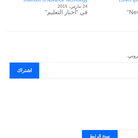
Invention of Advance Technology
Lorem ips
24 مارس، 2015
في "أخبار التعليم"
روني.
اشتراك
الحرب
حربين
والضربة
القاضية
(٣)
نسخ الرابط