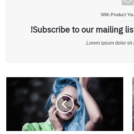
With Product Yo
Subscribe to our mailing li
Lorem ipsum dolor sit 
Color
your
Hair