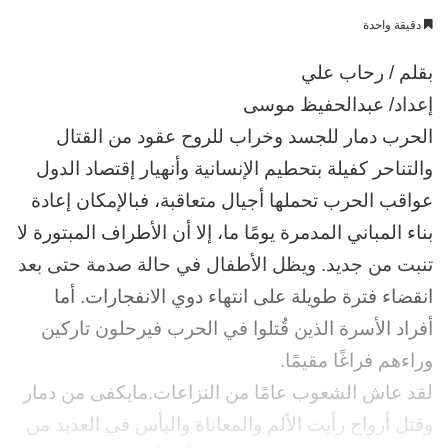
بريدا
دقيقة واحدة
إلكترونيا
بقلم / رحاب علي
إعداد/ عبدالحفيظ موسى
الحرب دمار للجسد وخراب للروح عقود من القتال
والتناحر كفيلة بتحطيم الإنسانية وأنهيار إقتصاد الدول
عواقب الحرب تحملها أجيال متعاقبة، فبالإمكان إعادة
بناء المباني المدمرة يومًا ما، إلا أن الأطراف المبتورة لا
تنبت من جديد. ويظل الأطفال في حالة صدمة حتى بعد
انقضاء فترة طويلة على انتهاء دوي الانفجارات. أما
أفراد الأسرة الذين قُتلوا في الحرب فيرحلون تاركين
وراءهم فراغًا مقيمًا.
لقد عاش الشعوب عامًا من النزاعات.مايكفى من دمار
وقتل أرواح رأيت الألم والمعاناة واليأس في العديد من