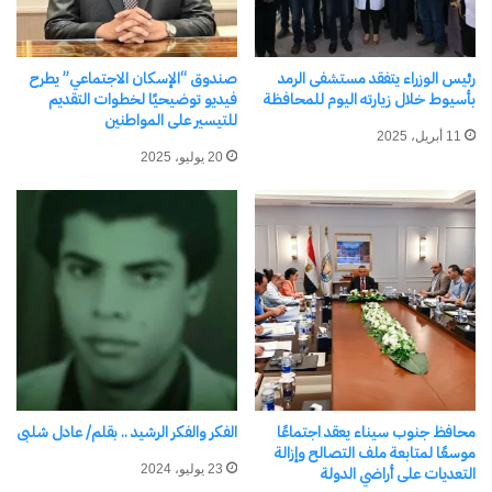
رئيس الوزراء يتفقد مستشفى الرمد
صندوق “الإسكان الاجتماعي” يطرح
بأسيوط خلال زيارته اليوم للمحافظة
فيديو توضيحيًا لخطوات التقديم
الهيئة العامة للرعاية الصحية
قرية بلاتن تختفي تحت الركام
للتيسير على المواطنين
تعلن نجاح مجمع السويس
وسويسرا تواجه كارثة طبيعية
11 أبريل، 2025
الطبي في إعادة توصيل يد
غير مسبوقة
20 يوليو، 2025
مبتورة بالكامل
2 يونيو، 2025
في "عربي ودولي"
20 أبريل، 2025
في "صحة وطب"
إلاّ وطني – فلسطين عيني
ولبنان عيني الأُخرى
19 نوفمبر، 2024
في "الأخبار News"
محافظ جنوب سيناء يعقد اجتماعًا
الفكر والفكر الرشيد .. بقلم/ عادل شلبى
موسعًا لمتابعة ملف التصالح وإزالة
23 يوليو، 2024
التعديات على أراضي الدولة