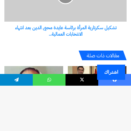
اشتراك
فيسبوك
‫X
واتساب
تيلقرام