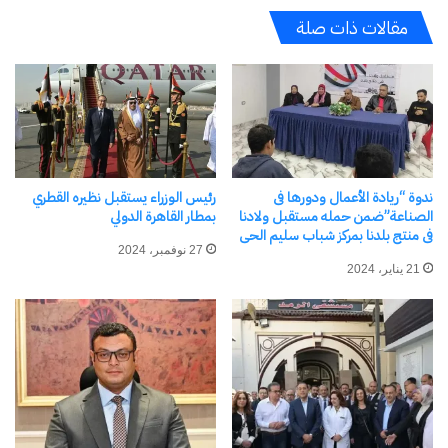
العائلات رفاهية الهروب من جحيم القصف الكثيف .
مقالات ذات صلة
ومن جانبي أحث حكومات العالم على ضمان حصول
فلسطين حقة دوليا حسب قوانين حقوق الإنسان أم
هى حبر على ورق
الراحمون يرحمهم الله
شارك هذا الموضوع:
ندوة “ريادة الأعمال ودورها فى
رئيس الوزراء يستقبل نظيره القطري
فيس بوك
X
الصناعة”ضمن حمله مستقبل ولادنا
بمطار القاهرة الدولي
فى منتج بلدنا بمركز شباب سليم الحى
27 نوفمبر، 2024
21 يناير، 2024
معجب بهذه:
مرتبط