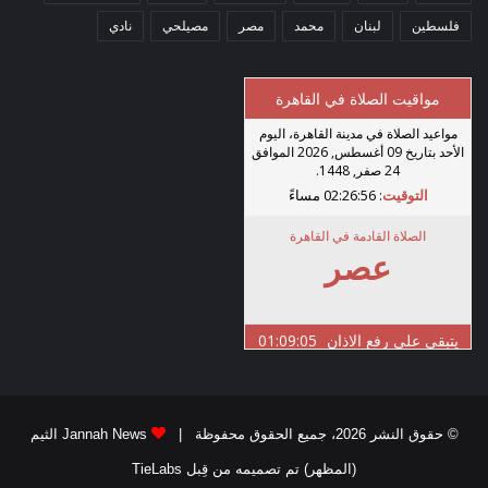
فلسطين
لبنان
محمد
مصر
مصيلحي
نادي
© حقوق النشر 2026، جميع الحقوق محفوظة |
Jannah News الثيم
(المظهر) تم تصميمه من قِبل TieLabs