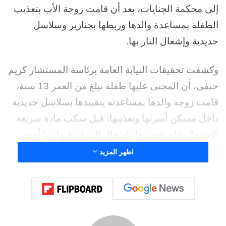
إلى محكمة الجنايات، بعد أن قامت زوجة الأب بتعذيب
الطفلة بمساعدة والدها وربطها بجنازير وسلاسل
حديدية وإشعال النار بها.
وكشفت تحقيقات النيابة العامة برئاسة المستشار كريم
حنفى، أن المجنى عليها طفلة تبلغ من العمر 13 سنة،
قامت زوجة والدها بمساعدته بتقييدها بسلاسل حديدية
داخل مسكن أسرتها وتعذيبها، قبل سكب مادة سريعة
الاشتعال على جسدها وإشعال النيران فيها، ما أسفر
عن إصابتها بحروق بالغة من الدرجة الثالثة ولكنها
اظهر المزيد
توفيت.
وأضافت التحقيقات أن الطفلة نُقلت إلى أحد
المستشفيات في حالة صحية حرجة، بعد وصول نسبة