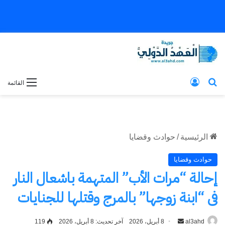
بحث عن
تسجيل الدخول
القائمة
الرئيسية
/
حوادث وقضايا
حوادث وقضايا
إحالة “مرات الأب” المتهمة باشعال النار
فى “ابنة زوجها” بالمرج وقتلها للجنايات
al3ahd
أرسل
8 أبريل، 2026
آخر تحديث: 8 أبريل، 2026
119