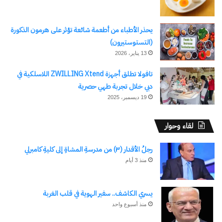
يحذر الأطباء من أطعمة شائعة تؤثر على هرمون الذكورة
(التستوستيرون)
13 يناير، 2026
تافولا تطلق أجهزة ZWILLING Xtend اللاسلكية في
دبي خلال تجربة طهي حصرية
19 ديسمبر، 2025
لقاء وحوار
رجلُ الأقدار (٣) من مدرسةِ المشاةِ إلى كليةِ كامبرلي
منذ 3 أيام
يسري الكاشف.. سفير الهوية في قلب الغربة
منذ أسبوع واحد