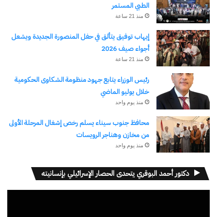
الطبي المستمر
منذ 21 ساعة
إيهاب توفيق يتألق في حفل المنصورة الجديدة ويشعل
أجواء صيف 2026
منذ 21 ساعة
رئيس الوزراء يتابع جهود منظومة الشكاوى الحكومية
خلال يوليو الماضي
منذ يوم واحد
محافظ جنوب سيناء يسلم رخص إشغال المرحلة الأولى
من مخازن وهناجر الرويسات
منذ يوم واحد
دكتور أحمد البوقري يتحدى الحصار الإسرائيلي بإنسانيته
مشغل
الفيديو