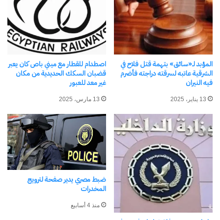
الإلكتروني.
كتابة بريدك الإلكتروني...
اشتراك
المؤبد لـ«سائق» بتهمة قتل فلاح في
اصطدام للقطار مع ميني باص كان يعبر
الشرقية عاتبه لسرقته دراجته فأضرم
قضبان السكك الحديدية من مكان
فيه النيران
غير معد للعبور
13 يناير، 2025
13 مارس، 2025
نسخ الرابط
ضبط مصري يدير صفحة لترويج
المخدرات
منذ 4 أسابيع