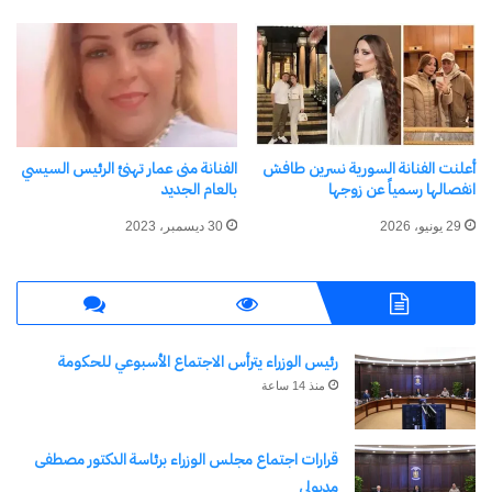
توصيات اللجنة الاستشارية
أعلنت الفنانة السورية نسرين طافش
الفنانة منى عمار تهنئ الرئيس السيسي
النسائية واستعراض رؤية
انفصالها رسمياً عن زوجها
بالعام الجديد
المشروع في الاجتماع التعريفي
الأول
29 يونيو، 2026
30 ديسمبر، 2023
2 يونيو، 2026
في "تقارير"
رئيس الوزراء يترأس الاجتماع الأسبوعي للحكومة
اكتشاف المزيد من
منذ 14 ساعة
اشترك للحصول على أحدث التدوينات المرسلة إلى بريدك
الإلكتروني.
قرارات اجتماع مجلس الوزراء برئاسة الدكتور مصطفى
كتابة بريدك الإلكتروني...
مدبولي