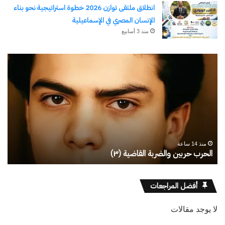
انطلاق ملتقى توازن 2026 خطوة استراتيجية نحو بناء
الإنسان المصري في الإسماعيلية
منذ 3 أسابيع
رجلُ
طل
الأقدار
أبو
(٣)
يك
من
ال
مدرسةِ
يبد
المشاةِ
بف
إلى
منذ 14 ساعة
كليةِ
رجلُ الأقدار (٣) من مدرسةِ المشاةِ إلى كليةِ كامبرلي
ط
كامبرلي
أفضل المراجعات
لا يوجد مقالات