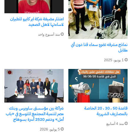
شارك هذا الموضوع:
فيس بوك
X
اعتذار مضيفة شركة اير كايرو للطيران
لاساءتها لاهل الصعيد
منذ أسبوع واحد
معجب بهذه:
نماذج مشرفه تضئ سماء قنا دون أي
مقابل
1 يونيو، 2025
مرتبط
قاعدة 50 ، 30 ، 20 الخاصة
شراكة بين مؤسستى ساويرس وبنك
بالمصاريف الشهرية
مصر لتنمية المجتمع للتوسع في «باب
الأتحاد العربى للأبداع والأبتكار
أهالي الضمان كو ممبو اسوان
أمل» ودعم 2520 أسرة بسوهاج
يكرم المخترعين العرب
يبحثون عن الأمان المفقود
منذ 4 أسابيع
19 يناير، 2024
13 فبراير، 2026
5 يوليو، 2026
في "الأخبار News"
في "محافظات"