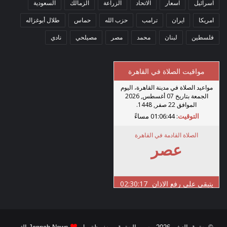
اسرائيل
اسعار
الاتحاد
الزراعة
الزمالك
السعودية
امريكا
ايران
ترامب
حزب الله
حماس
طلال أبوغزاله
فلسطين
لبنان
محمد
مصر
مصيلحي
نادي