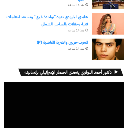
اشتراك
منذ 14 ساعة
هايدي البارودي تعود “بواحدة غيري” وتستعد لمفاجآت
فنية وحفلات بالساحل الشمالي
منذ 14 ساعة
الحرب حربين والضربة القاضية (٣)
منذ 14 ساعة
نسخ الرابط
دكتور أحمد البوقري يتحدى الحصار الإسرائيلي بإنسانيته
مشغل
الفيديو