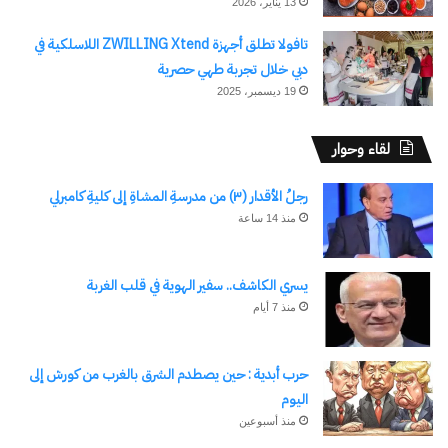
13 يناير، 2026
تافولا تطلق أجهزة ZWILLING Xtend اللاسلكية في
دبي خلال تجربة طهي حصرية
19 ديسمبر، 2025
لقاء وحوار
رجلُ الأقدار (٣) من مدرسةِ المشاةِ إلى كليةِ كامبرلي
منذ 14 ساعة
يسري الكاشف.. سفير الهوية في قلب الغربة
منذ 7 أيام
حرب أبدية : حين يصطدم الشرق بالغرب من كورش إلى
اليوم
منذ أسبوعين