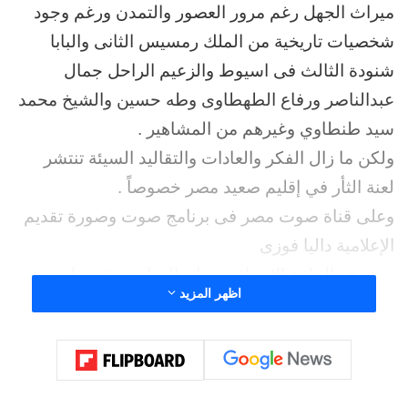
ميراث الجهل رغم مرور العصور والتمدن ورغم وجود
شخصيات تاريخية من الملك رمسيس الثانى والبابا
شنودة الثالث فى اسيوط والزعيم الراحل جمال
عبدالناصر ورفاع الطهطاوى وطه حسين والشيخ محمد
سيد طنطاوي وغيرهم من المشاهير .
ولكن ما زال الفكر والعادات والتقاليد السيئة تنتشر
لعنة الثأر في إقليم صعيد مصر خصوصاً .
وعلى قناة صوت مصر فى برنامج صوت وصورة تقديم
الإعلامية داليا فوزى
وضيوف الحلقة الاستاذ رمضان الهوارى رئيس لجنة
اظهر المزيد
مكافحة الارهاب ببرلمان الشباب وعضو الاتحاد
الأوروبي .
والاستاذ إبراهيم عبد الحميد .. نائب رئيس لجنة مكافحة
الارهاب ببرلمان الشباب وعضو إتحاد المحامين العرب .