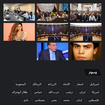
وسوم
اسرائيل
اسعار
الاتحاد
الزراعة
الزمالك
السعودية
امريكا
ايران
ترامب
حزب الله
حماس
طلال أبوغزاله
فلسطين
لبنان
محمد
مصر
مصيلحي
نادي