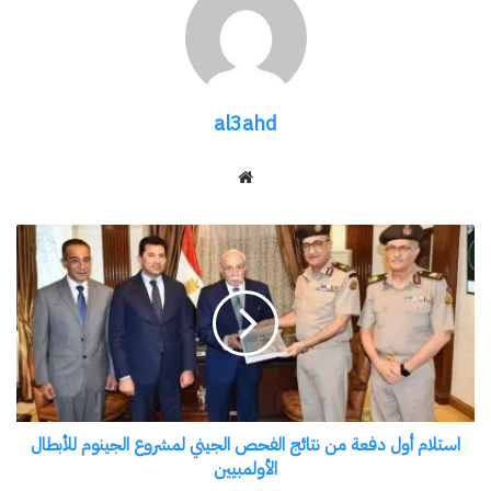
بين مصر والولايات المتحدة، ومواصلة العمل المشترك
لتعزيز علاقات التعاون الثنائي على شتى الأصعدة.
شارك هذا الموضوع:
al3ahd
فيس بوك
X
موقع
الويب
معجب بهذه:
استلام
أول
دفعة
من
نتائج
مرتبط
الفحص
الجيني
لمشروع
استلام أول دفعة من نتائج الفحص الجيني لمشروع الجينوم للأبطال
الجينوم
الأولمبيين
للأبطال