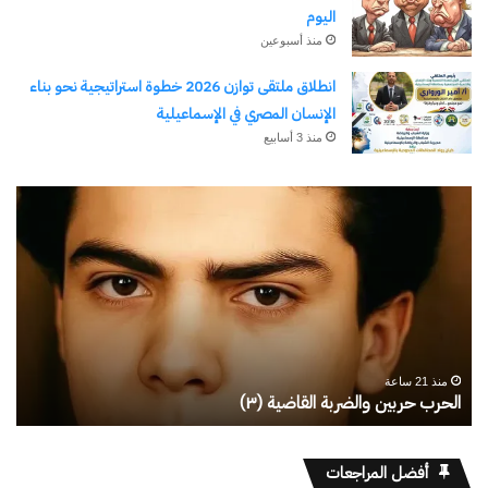
اليوم
منذ أسبوعين
انطلاق ملتقى توازن 2026 خطوة استراتيجية نحو بناء
الإنسان المصري في الإسماعيلية
منذ 3 أسابيع
رجلُ
طل
الأقدار
أبو
(٣)
يك
من
ال
مدرسةِ
يبد
المشاةِ
بف
إلى
منذ 21 ساعة
كليةِ
رجلُ الأقدار (٣) من مدرسةِ المشاةِ إلى كليةِ كامبرلي
ط
كامبرلي
أفضل المراجعات