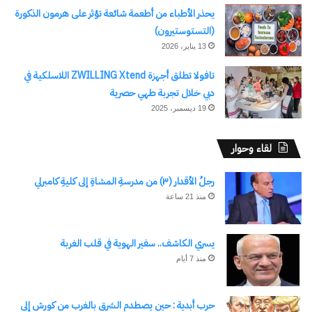
يحذر الأطباء من أطعمة شائعة تؤثر على هرمون الذكورة
(التستوستيرون)
13 يناير، 2026
تافولا تطلق أجهزة ZWILLING Xtend اللاسلكية في
دبي خلال تجربة طهي حصرية
19 ديسمبر، 2025
لقاء وحوار
رجلُ الأقدار (٣) من مدرسةِ المشاةِ إلى كليةِ كامبرلي
منذ 21 ساعة
يسري الكاشف.. سفير الهوية في قلب الغربة
منذ 7 أيام
حرب أبدية : حين يصطدم الشرق بالغرب من كورش إلى