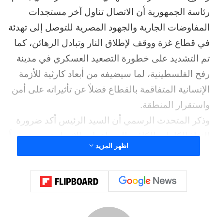
رئاسة الجمهورية أن الاتصال تناول آخر مستجدات
المفاوضات الجارية والجهود المصرية للتوصل إلى تهدئة
في قطاع غزة ووقف لإطلاق النار وتبادل الرهائن، كما
تم التشديد على خطورة التصعيد العسكري في مدينة
رفح الفلسطينية، لما سيضيفه من أبعاد كارثية للأزمة
الإنسانية المتفاقمة بالقطاع فضلاً عن تأثيراته على أمن
واستقرار المنطقة.
وذكر المتحدث الرسمي أن السيد الرئيس أكد ضرورة
النفاذ الكامل والكافي للمساعدات الإنسانية، مستعرضاً
اظهر المزيد
الجهود المصرية المكثفة في هذا الصدد، كما أكد
الرئيسان ضرورة العمل على منع توسع دائرة الصراع،
وجددا تأكيد أهمية حل الدولتين باعتباره سبيل تحقيق
الأمن والسلام والاستقرار بالمنطقة.
هذا، وقد تم خلال الاتصال تأكيد الشراكة الاستراتيجية