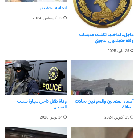
اكتشاف المزيد من
ايجابيه الحشيش
اشترك للحصول على أحدث التدوينات المرسلة إلى بريدك
12 أغسطس، 2024
الإلكتروني.
كتابة بريدك الإلكتروني...
عاجل.. الداخلية تكشف ملابسات
اشتراك
وفاة حفيد نوال الدجوي
25 مايو، 2025
أسماء المصابين والمتوفيين بحادث
وفاة طفل داخل سيارة بسبب
الجلالة
النسيان
نسخ الرابط
15 أكتوبر، 2024
24 يونيو، 2026