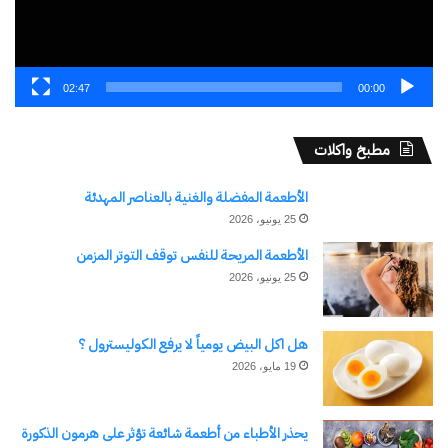
02:47
00:00
مطبخ واكلات
الأطعمة المفضلة والغنية بالعناصر المهدئة
25 يونيو، 2026
الأطعمة المريحة للنفس توقف التوتر المزمن
25 يونيو، 2026
هل اكل البيض يومياً لا يرفع الكوليسترول ؟
19 مايو، 2026
يحذر الأطباء من أطعمة شائعة تؤثر على هرمون الذكورة