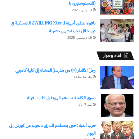
(التستوستيرون)
13 يناير، 2026
تافولا تطلق أجهزة ZWILLING Xtend اللاسلكية في
دبي خلال تجربة طهي حصرية
19 ديسمبر، 2025
لقاء وحوار
رجلُ الأقدار (٣) من مدرسةِ المشاةِ إلى كليةِ كامبرلي
منذ 14 ساعة
يسري الكاشف.. سفير الهوية في قلب الغربة
منذ 7 أيام
حرب أبدية : حين يصطدم الشرق بالغرب من كورش إلى
اليوم