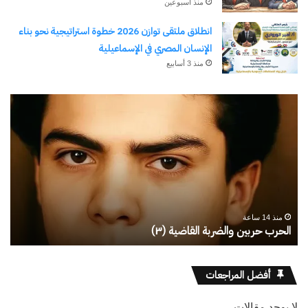
منذ أسبوعين
انطلاق ملتقى توازن 2026 خطوة استراتيجية نحو بناء
الإنسان المصري في الإسماعيلية
منذ 3 أسابيع
رجلُ
طل
الأقدار
أبو
(٣)
يك
من
ال
مدرسةِ
يبد
المشاةِ
بف
إلى
منذ 14 ساعة
كليةِ
رجلُ الأقدار (٣) من مدرسةِ المشاةِ إلى كليةِ كامبرلي
ط
كامبرلي
أفضل المراجعات
لا يوجد مقالات