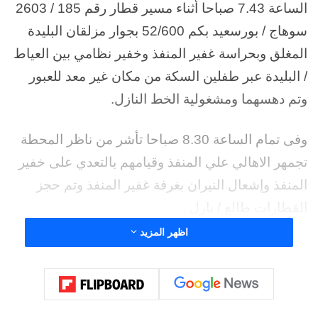
الساعة 7.43 صباحا أثناء مسير قطار رقم 185 / 2603
سوهاج / بورسعيد بكم 52/600 بجوار مزلقان البليدة
المغلق وبحراسة غفير المنفذ وخفير نظامي بين العياط
/ البليدة عبر طفلين السكة من مكان غير معد للعبور
وتم دهسهما ومشغولية الخط النازل.
وفى تمام الساعة 8.30 صباحا تأشر من ناظر المحطة
تجمهر الاهالي علي المنفذ وقيامهم بالتعدي على خفير
المنفذ وإشعال النيران بغرفة غفير المنفذ وتم حجز
القطارات طالع / نازل .
اظهر المزيد
وتهيب الهيئة القومية لسكك حديد مصر بالسادة
المواطنين الالتزام بالعبور من الأماكن المعدة للعبور
(المزلقانات ) وعدم العبور من الأماكن الغير معدة
للعبور وذلك حفاظاً على أرواح المواطنين وممتلكات