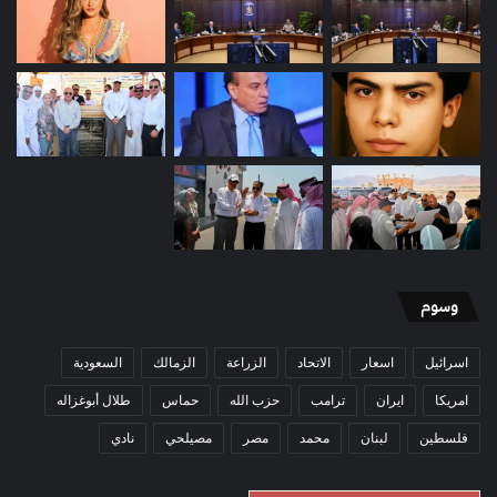
وسوم
اسرائيل
اسعار
الاتحاد
الزراعة
الزمالك
السعودية
امريكا
ايران
ترامب
حزب الله
حماس
طلال أبوغزاله
فلسطين
لبنان
محمد
مصر
مصيلحي
نادي