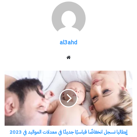
الهيئة .
شارك هذا الموضوع:
فيس بوك
X
al3ahd
موقع
معجب بهذه:
الويب
إيطاليا
تسجل
انخفاضًا
قياسيًا
مرتبط
جديدًا
في
معدلات
المواليد
إيطاليا تسجل انخفاضًا قياسيًا جديدًا في معدلات المواليد في 2023
في