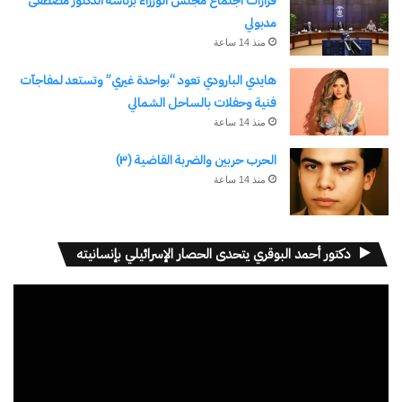
قرارات اجتماع مجلس الوزراء برئاسة الدكتور مصطفى
مدبولي
منذ 14 ساعة
هايدي البارودي تعود “بواحدة غيري” وتستعد لمفاجآت
فنية وحفلات بالساحل الشمالي
منذ 14 ساعة
الحرب حربين والضربة القاضية (٣)
منذ 14 ساعة
دكتور أحمد البوقري يتحدى الحصار الإسرائيلي بإنسانيته
مشغل
الفيديو