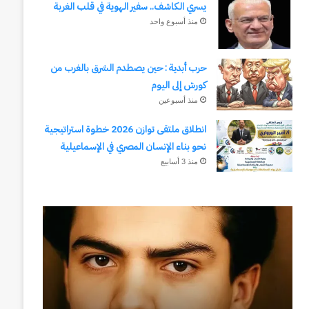
يسري الكاشف.. سفير الهوية في قلب الغربة
منذ أسبوع واحد
حرب أبدية : حين يصطدم الشرق بالغرب من
كورش إلى اليوم
منذ أسبوعين
انطلاق ملتقى توازن 2026 خطوة استراتيجية
نحو بناء الإنسان المصري في الإسماعيلية
منذ 3 أسابيع
رجلُ
طلال
الأقدار
أبوغزاله
(٣)
يكتب:
من
المستقبل
مدرسةِ
يبدأ
المشاةِ
بفكرة