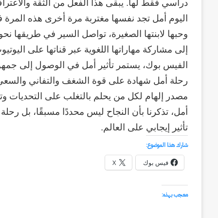
دراسي فقط لها. يبقى هذا الفعل من الثقة والاعترا
منذ أسبوعين
سبعون
وكالة الـ CIA و ٢٣ يوليو.. سبع
اليوم أمل تجد نفسها مغتربة مرة أخرى هذه المرة ف
عاماً
وإعادة الحسابات
من
وحبها لابنتها الصغيرة، تواصل السير في طريقها نحو
المراقبة
إلى مشاركة مهاراتها اللغوية عبر قناتها على اليوت
وإعادة
الفيس بوك، يستمر تأثير أمل في الوصول إلى جمهو
الحسابات
رحلة أمل شهادة على قوة الشغف والتفاني والسعي
مصدر إلهام لكل من يحلم بالتغلب على التحديات و
أمل، تذكرنا بأن النجاح ليس محددًا مسبقًا، بل رحلة
تأثير إيجابي على العالم.
شارك هذا الموضوع:
فيس بوك
X
معجب بهذه: