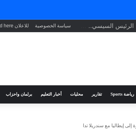
تنفيذاً لتوجيهات الرئيس السيسي.. وزير الصحة يبحث مع نظيره التشادي
سياسة الخصوصية
للاعلان Your ad here
رياضة Sports
تقارير
محليات
أخبار التعليم
برلمان واحزاب
إلى إيطاليا مع سندريلا تدا