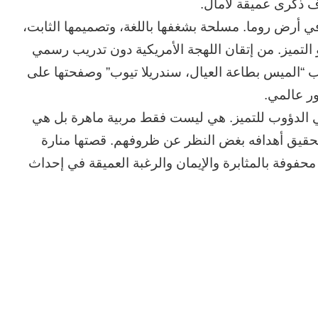
ف ذكرى عميقة لأمال.
ون عاماً من المراقبة
منذ يوم واحد
ي أرض روما. مسلحة بشغفها باللغة، وتصميمها الثابت،
الحرب حربين والضربة القاضية (٣)
 التميز. من إتقان اللهجة الأمريكية دون تدريب رسمي
يوب “الميس بطاعة العيال، سندريلا تيوب” وصفحتها على
ر عالمي.
 الدؤوب للتميز. هي ليست فقط مربية ماهرة بل هي
تحقيق أهدافه بغض النظر عن ظروفهم. قصتها منارة
 محفوفة بالمثابرة والإيمان والرغبة العميقة في إحداث