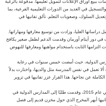
ت ببيع أوراق الإعلانات لتمويل تعليمها. مدفوعة بالرغبة
تسجيل في العديد من الدورات التعليمية الفرعية، بما
تعديل السلوك، وصعوبات التعلم. تألق تفانيها في
 دراساتها العليا، وزادت من توسيع معارفها ومهاراتها.
 في دور أيتام أورمان وقدمت الدعم لطفل صغير يكافح
 هذه التجارب عززت التزامها الثابت باستخدام مواهبها ومعارفها للنهوض
ارس الدولية، حيث أمضت خمس سنوات في رعاية
ألا تعمل في نفس المدرسة مثل والديها، واختارت بدلاً
الحرب
املة عن نجاحها. هذا القرار عزز تفانيها في تزوير
حربين
والضربة
القاضية
استرشادًا بإيمانها، اتخذت أمل قفزة إيمانية أخرى في عام 2015، وقدمت طلبًا إلى المدارس الدولية في
(٣)
فانيها أبهر المخرج الذي حول مخزن قديم إلى فصل