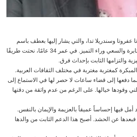
 عفروتا وسندريلا تدا، والتي يشار إليها بعطف باسم
“بنت الرجل الصالح”، شخصية ملهمة تجسد قوة المثابرة والسعي وراء التميز. في عمر 34 عامًا، نحتت طريقًا
يزية والتزامها الثابت بإحداث فرق.
بكرة كمغتربة مغتربة في مختلف الثقافات العربية.
 مما دفعها إلى قضاء ساعات لا حصر لها في الاستماع إلى
التي وقودها خيالها. على الرغم من عدم واثقة من دقتها
ل فيها إحساساً عميقاً بالعزيمة والإيمان بالنفس.
فبعدها عن الحشد. أصبح هذا الدعم الثابت من والدها