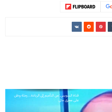
إن
بينتيريست
قناة السويس: من التأميم إلى الريادة… رحلة وطن
على مجرى مائي