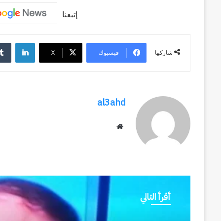
إتبعنا
لينكد
فيسبوك
‫X
شاركها
al3ahd
موقع
الويب
أقرأ التالي