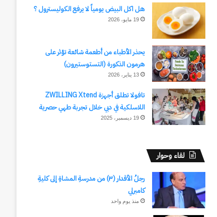
هل اكل البيض يومياً لا يرفع الكوليسترول ؟
19 مايو، 2026
يحذر الأطباء من أطعمة شائعة تؤثر على
هرمون الذكورة (التستوستيرون)
13 يناير، 2026
تافولا تطلق أجهزة ZWILLING Xtend
اللاسلكية في دبي خلال تجربة طهي حصرية
19 ديسمبر، 2025
لقاء وحوار
رجلُ الأقدار (٣) من مدرسةِ المشاةِ إلى كليةِ
كامبرلي
منذ يوم واحد