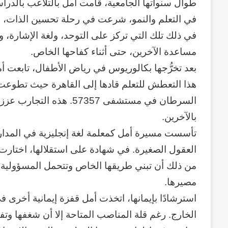
طوال سنواتها الجامعية، قامت أمل بالتلاعب بالدراسا
في التعلم والنمو، شرعت في رحلة تحسين الذات، وال
في ذلك تلك التي تركز على التوحد، ولغة الإشارة، و
مساعدة الآخرين، حتى أثناء كفاحها الخاص.
بعد تخرُّجها بكالوريوس في رياض الأطفال، تابعت أمل
هذا التعطش للتعلم قادها إلى القاهرة حيث تطوعت
السرطان في مستشفى 57357.
بالآخرين.
تأسست مسيرة أمل كمعلمة لغة إنجليزية في المد
العقول الصغيرة. في شهادة على استقلالها، اختارت 
وكالة
من ذلك أن تبني طريقها الخاص وتتحمل المسؤولية الك
الـ
مصيرها.
CIA
و
٢٣
الخارج. رغم قلة المناصب المتاحة إلا أن شغفها وت
يوليو..