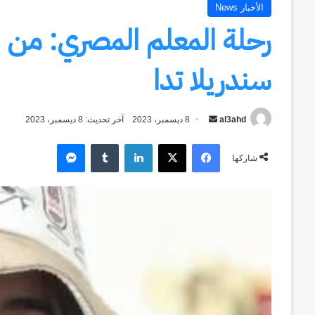
الأخبار News
رحلة المعلم المصري: من ال
سندريلا تدا
al3ahd
أرسل
8 ديسمبر، 2023
آخر تحديث: 8 ديسمبر، 2023
بريدا
فيسبوك
‫X
لينكدإن
ماسنجر
إلكترونيا
شاركها