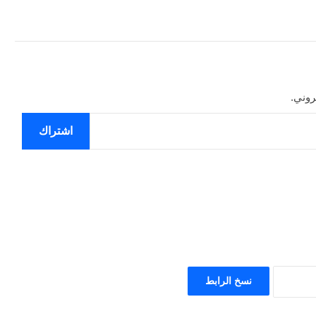
روني.
اشتراك
نسخ الرابط