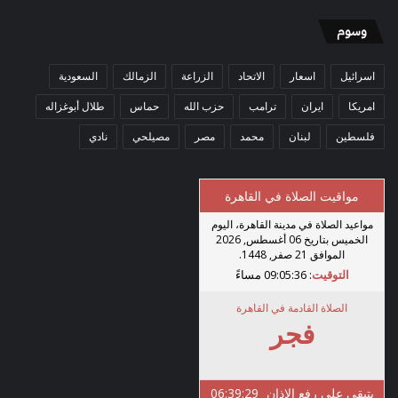
وسوم
اسرائيل
اسعار
الاتحاد
الزراعة
الزمالك
السعودية
امريكا
ايران
ترامب
حزب الله
حماس
طلال أبوغزاله
فلسطين
لبنان
محمد
مصر
مصيلحي
نادي