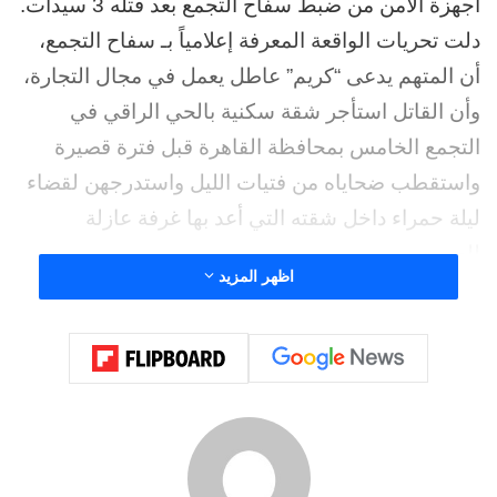
أجهزة الأمن من ضبط سفاح التجمع بعد قتله 3 سيدات.
دلت تحريات الواقعة المعرفة إعلامياً بـ سفاح التجمع،
أن المتهم يدعى “كريم” عاطل يعمل في مجال التجارة،
وأن القاتل استأجر شقة سكنية بالحي الراقي في
التجمع الخامس بمحافظة القاهرة قبل فترة قصيرة
واستقطب ضحاياه من فتيات الليل واستدرجهن لقضاء
ليلة حمراء داخل شقته التي أعد بها غرفة عازلة
للصوت.
اظهر المزيد
وكشفت التحريات أن سفاح التجمع سادي يعذب ضحيته
حتى الموت داخل الغرفة المعزولة الصوت، ثم يحمل
جثتها داخل شنطة سيارته ويتخلص من الجثة بالمناطق
الصحراوية بعيداً عن كاميرات المراقبة بالطريق
الصحراوي بين محافظتي بورسعيد والإسماعيلية.
مع انتشار جرائم سفاح التجمع المتسلسل الأمر الذي