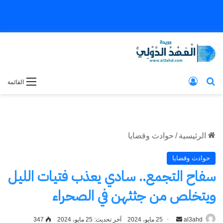
بحث عن
تسجيل الدخول
القائمة
الرئيسية
/
حوادث وقضايا
حوادث وقضايا
سفاح التجمع.. سادي يعذب فتيات الليل
ويتخلص من جثثهن في الصحراء
al3ahd
أرسل
25 مايو، 2024
آخر تحديث: 25 مايو، 2024
347