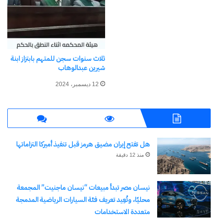
جنايات التجمع
الخامس، اليوم
الخميس، أولى جلسات
محاكمة الطبيب المتهم
بالتعدي جنسيًّا على
القبض على اعلامية وصانعة
بناته الثلاث تحت
محتوى ومتهم اجنبي الجنسية
ثلاث سنوات سجن للمتهم بابتزاز ابنة
التهديد. استغل قوته
ترويج مخدر اغتصاب الفتيات
شيرين عبدالوهاب
الجسدية للتعدي على…
17 نوفمبر، 2024
في "الأخبار News"
12 ديسمبر، 2024
اكتشاف المزيد من
هل تفتح إيران مضيق هرمز قبل تنفيذ أميركا التزاماتها
اشترك للحصول على أحدث التدوينات المرسلة إلى بريدك
منذ 12 دقيقة
الإلكتروني.
كتابة بريدك الإلكتروني...
اشتراك
نيسان مصر تبدأ مبيعات “نيسان ماجنيت” المجمعة
محليًا، وتُعِيد تعريف فئة السيارات الرياضية المدمجة
متعددة الاستخدامات