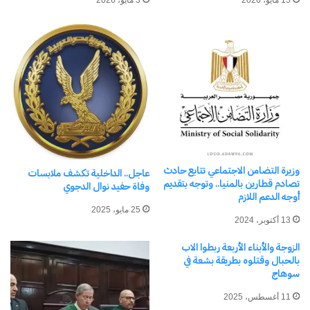
15 مايو، 2026
3 مايو، 2026
معجب بهذه:
مرتبط
اغتصاب طبيب لبناته الثلاثة..
خبير يؤكد صحة الفيديو الذي
وزيرة التضامن الاجتماعي تتابع حادث
عاجل.. الداخلية تكشف ملابسات
فضحه
تصادم قطارين بالمنيا.. وتوجه بتقديم
وفاة حفيد نوال الدجوي
جديد اغتصاب طبيب
أوجه الدعم اللازم
لبناته الثلاثة.. خبير يؤكد
25 مايو، 2025
صحة الفيديو الذي
سفاح التجمع الخامس: خريج
13 أكتوبر، 2024
فضحه إحدى الضحايا
احدى الجامعات الامريكية
قالت إن والدها كان
ويعمل طقوساً قبل قتل ضحاياه
الزوجة والأبناء الأربعة ربطوا الاب
ينتظر خروج الجميع
1 نوفمبر، 2024
26 مايو، 2024
بالحبال وقتلوه بطريقة بشعة في
في "الأخبار News"
وينفرد بها ويعتدي عليها
في "حوادث وقضايا"
سوهاج
جنسيا مستغلا قوته
الجسمانية تنظر محكمة
11 أغسطس، 2025