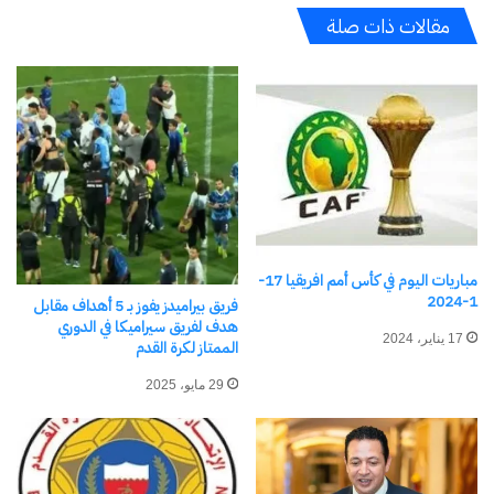
مقالات ذات صلة
حمزة عبدالكريم.. قصة فرعون
الزمالك يفوز على فاركو
مصري جديد
بهدفين في الدوري الممتاز
2 يونيو، 2026
21 يونيو، 2024
في "رياضة Sports"
في "رياضة Sports"
مباريات اليوم في كأس أمم افريقيا 17-
منتخب سويسرا يفوز على
1-2024
فريق بيراميدز يفوز بـ 5 أهداف مقابل
منتخب مصر للناشئين
هدف لفريق سيراميكا في الدوري
14 نوفمبر، 2025
17 يناير، 2024
الممتاز لكرة القدم
في "رياضة Sports"
29 مايو، 2025
اكتشاف المزيد من