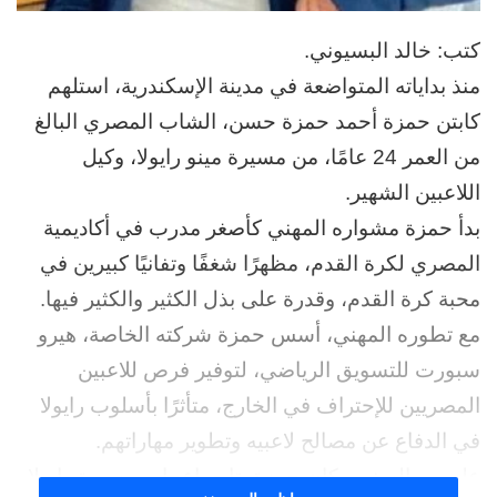
كتب: خالد البسيوني.
منذ بداياته المتواضعة في مدينة الإسكندرية، استلهم
كابتن حمزة أحمد حمزة حسن، الشاب المصري البالغ
من العمر 24 عامًا، من مسيرة مينو رايولا، وكيل
اللاعبين الشهير.
بدأ حمزة مشواره المهني كأصغر مدرب في أكاديمية
المصري لكرة القدم، مظهرًا شغفًا وتفانيًا كبيرين في
محبة كرة القدم، وقدرة على بذل الكثير والكثير فيها.
مع تطوره المهني، أسس حمزة شركته الخاصة، هيرو
سبورت للتسويق الرياضي، لتوفير فرص للاعبين
المصريين للإحتراف في الخارج، متأثرًا بأسلوب رايولا
في الدفاع عن مصالح لاعبيه وتطوير مهاراتهم.
على مر السنين، كان حمزة يتابع بإعجاب مسيرة رايولا،