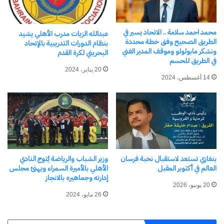
اشترك للحصول على أحدث التدوينات المرسلة إلى بريدك
الإلكتروني.
محمد احمد سلامة .. الاتحاد يسير في
كتابة بريدك الإلكتروني...
عبدالله الزيات مدرب الأهلي يشيد
الطريق الصحيح وفق خطة محددة
بنظام الدورات التدريبية بالإتحاد
اشتراك
ونشكر مابولولو وموقف المدير الفني
البحريني لكرة القدم
في الطريق للحسم
20 يناير، 2024
14 أغسطس، 2024
بنغازي تستعد لاستقبال نخبة فرسان
وزير الشباب والرياضة يُتوج النادي
العالم في أكتوبر المقبل
الأهلي بالأميرة السمراء ويهنئ مجلس
نسخ الرابط
إدارته وجماهيره بالانجاز
20 يونيو، 2026
26 مايو، 2024