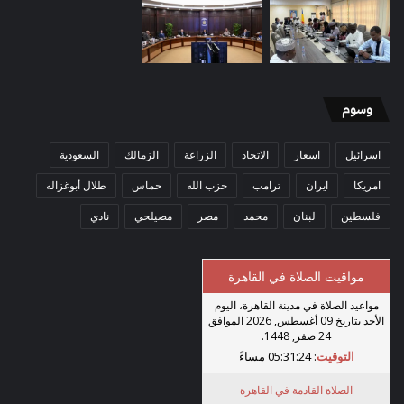
وسوم
اسرائيل
اسعار
الاتحاد
الزراعة
الزمالك
السعودية
امريكا
ايران
ترامب
حزب الله
حماس
طلال أبوغزاله
فلسطين
لبنان
محمد
مصر
مصيلحي
نادي