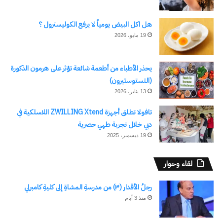
هل اكل البيض يومياً لا يرفع الكوليسترول ؟
19 مايو، 2026
يحذر الأطباء من أطعمة شائعة تؤثر على هرمون الذكورة
(التستوستيرون)
13 يناير، 2026
تافولا تطلق أجهزة ZWILLING Xtend اللاسلكية في
دبي خلال تجربة طهي حصرية
19 ديسمبر، 2025
لقاء وحوار
رجلُ الأقدار (٣) من مدرسةِ المشاةِ إلى كليةِ كامبرلي
منذ 3 أيام