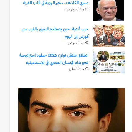
يسري الكاشف.. سفير الهوية في قلب الغربة
منذ أسبوع واحد
حرب أبدية : حين يصطدم الشرق بالغرب من
كورش إلى اليوم
منذ أسبوعين
انطلاق ملتقى توازن 2026 خطوة استراتيجية
نحو بناء الإنسان المصري في الإسماعيلية
منذ 3 أسابيع
رجلُ
طلال
الأقدار
أبوغزاله
(٣)
يكتب:
من
المستقبل
مدرسةِ
يبدأ
المشاةِ
بفكرة