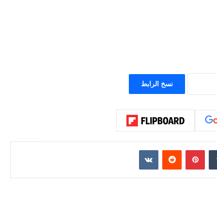
ون عاماً من المراقبة
منذ 23 ساعة
الحرب حربين والضربة القاضية (٣)
نسخ الرابط
إن
بينتيريست