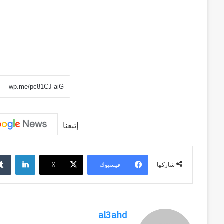
منذ أسبوعين
سبعون
وكالة الـ CIA و ٢٣ يوليو.. سبع
عاماً
وإعادة الحسابات
من
المراقبة
وإعادة
الحسابات
إتبعنا
لينكد
فيسبوك
‫X
شاركها
al3ahd