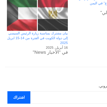
ع” في اليمن
لي"
بيان مشترك بمناسبة زيارة الرئيس السيسي
إلى دولة الكويت في الفترة من 14-15 ابريل
2025
16 أبريل، 2025
في "الأخبار News"
الحرب
حربين
روني.
والضربة
القاضية
اشتراك
(٣)