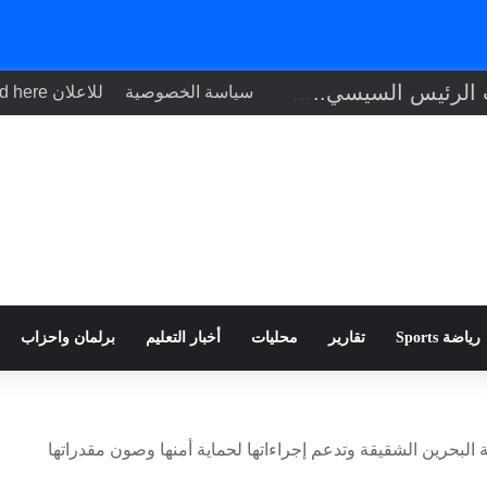
تنفيذاً لتوجيهات الرئيس السيسي.. وزير الصحة يبحث مع نظيره التشادي
سياسة الخصوصية
للاعلان Your ad here
رياضة Sports
تقارير
محليات
أخبار التعليم
برلمان واحزاب
لبحرين الشقيقة وتدعم إجراءاتها لحماية أمنها وصون مقدراتها