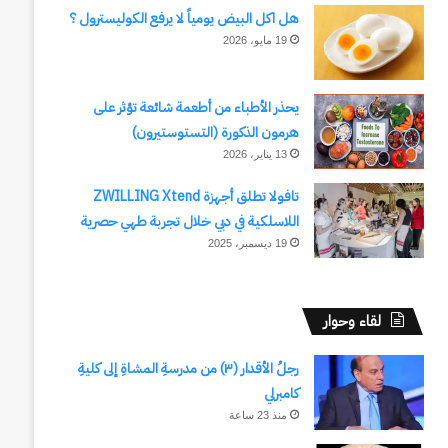
هل اكل البيض يومياً لا يرفع الكوليسترول ؟
19 مايو، 2026
يحذر الأطباء من أطعمة شائعة تؤثر على
هرمون الذكورة (التستوستيرون)
13 يناير، 2026
تافولا تطلق أجهزة ZWILLING Xtend
اللاسلكية في دبي خلال تجربة طهي حصرية
19 ديسمبر، 2025
لقاء وحوار
رجلُ الأقدار (٣) من مدرسةِ المشاةِ إلى كليةِ
كامبرلي
منذ 23 ساعة