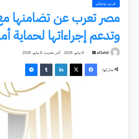
عربي ودولي
مصر تعرب عن تضامنها مع 
وتدعم إجراءاتها لحماية أم
al3ahd
أرسل
9 مايو، 2026
آخر تحديث: 9 مايو، 2026
بريدا
فيسبوك
‫X
لينكدإن
ماسنجر
إلكترونيا
شاركها