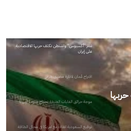
نشر “أكسيوس” واشنطن تكثف حربها الاقتصادية
على إيران
اقتراح عُمان لادارة مضيق هرمز
موجة حرائق الغابات العنيفة تجتاح جنوب أوروبا
توقيع السعودية اتفاقاً مع امريكا في مجال الطاقة