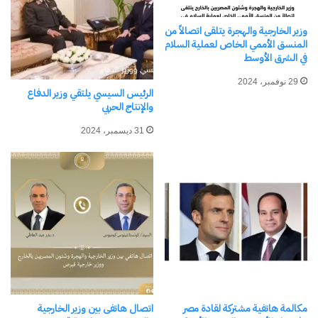
وزير الخارجية والهجرة يتلقى اتصالاً من
المنسق الأممي الخاص لعملية السلام
في الشرق الأوسط
29 نوفمبر، 2024
الرئيس السيسي يلتقي وزير الدفاع
والإنتاج الحربي
1. الأستاذ الدكتور/ سيف الإسلام علي مطر
31 ديسمبر، 2024
أستاذ الإدارة التربوية وسياسات التعليم كلية التربية
جامعة الإسكندرية
عنوان المشاركة (السياسة التعليمية نقل أم استنبات)
2. الأستاذ الدكتور/ محمود عباس عابدين
أستاذ التربية المقارنة والإدارة التعليمية والعميد الأسبق
لكلية التربية جامعة قناة السويس
عنوان المشاركة (دورة السياسة التعليمية)
مكالمة هاتفية مشتركة لقادة مصر
اتصال هاتفى بين وزير الخارجية
3. الأستاذ الدكتور/ محمد عبد الخالق مدبولي