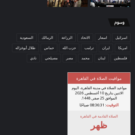
وسوم
اسرائيل
اسعار
الاتحاد
الزراعة
الزمالك
السعودية
امريكا
ايران
ترامب
حزب الله
حماس
طلال أبوغزاله
فلسطين
لبنان
محمد
مصر
مصيلحي
نادي