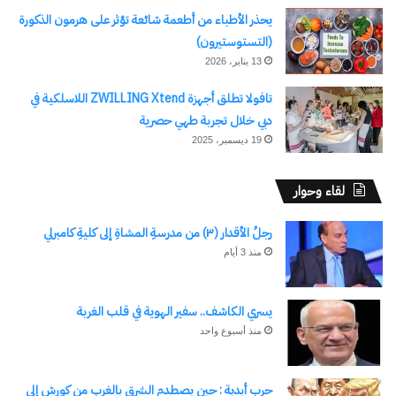
يحذر الأطباء من أطعمة شائعة تؤثر على هرمون الذكورة
معجب بهذه:
(التستوستيرون)
13 يناير، 2026
تافولا تطلق أجهزة ZWILLING Xtend اللاسلكية في
دبي خلال تجربة طهي حصرية
19 ديسمبر، 2025
مرتبط
لقاء وحوار
رجلُ الأقدار (٣) من مدرسةِ المشاةِ إلى كليةِ كامبرلي
منذ 3 أيام
ملتقى السياسة التعليمية
عبير سلامة تحصد جائزة التميز
الدورة الأولى بعنوان (قضايا في
الاستثنائي في مصر 2026
السياسة التعليمية)
تقديرًا لعطائها الإعلامي
يسري الكاشف.. سفير الهوية في قلب الغربة
11 أبريل، 2024
والمجتمعي
في "سياسة"
8 يوليو، 2026
منذ أسبوع واحد
في "قيم انسانية"
حرب أبدية : حين يصطدم الشرق بالغرب من كورش إلى