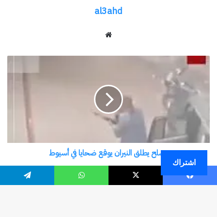
اشتراك
فيسبوك
‫X
واتساب
تيلقرام