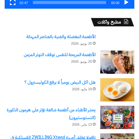
02:47
00:00
معجب بهذه:
مطبخ واكلات
جاري
التحميل…
الأطعمة المفضلة والغنية بالعناصر المهدئة
25 يونيو، 2026
الأطعمة المريحة للنفس توقف التوتر المزمن
مرتبط
25 يونيو، 2026
هل اكل البيض يومياً لا يرفع الكوليسترول ؟
19 مايو، 2026
المؤبد لـ«سائق» بتهمة قتل
القبض على اعلامية وصانعة
فلاح في الشرقية عاتبه لسرقته
محتوى ومتهم اجنبي الجنسية
دراجته فأضرم فيه النيران
ترويج مخدر اغتصاب الفتيات
يحذر الأطباء من أطعمة شائعة تؤثر على هرمون الذكورة
13 يناير، 2025
17 نوفمبر، 2024
(التستوستيرون)
في "حوادث وقضايا"
في "الأخبار News"
13 يناير، 2026
تافولا تطلق أجهزة ZWILLING Xtend اللاسلكية في