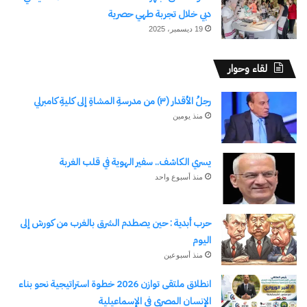
دبي خلال تجربة طهي حصرية
19 ديسمبر، 2025
إحالة “مرات الأب” المتهمة
لقاء وحوار
باشعال النار فى “ابنة زوجها”
بالمرج وقتلها للجنايات
8 أبريل، 2026
رجلُ الأقدار (٣) من مدرسةِ المشاةِ إلى كليةِ كامبرلي
في "حوادث وقضايا"
منذ يومين
يسري الكاشف.. سفير الهوية في قلب الغربة
اكتشاف المزيد من
منذ أسبوع واحد
اشترك للحصول على أحدث التدوينات المرسلة إلى بريدك
حرب أبدية : حين يصطدم الشرق بالغرب من كورش إلى
الإلكتروني.
اليوم
كتابة بريدك الإلكتروني...
منذ أسبوعين
اشتراك
انطلاق ملتقى توازن 2026 خطوة استراتيجية نحو بناء
الإنسان المصري في الإسماعيلية