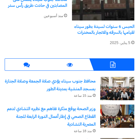
المصابتين في حادث طريق رأس سدر
المتهم أثناء محاولة توثيق الواقعة، إلا أنه حاول الفرار
منذ أسبوعين
من المكان، وعندما وجد نفسه محاصراً بالكاميرات،
الحبس 6 سنوات لسيدة بطور سيناء
أخرج بندقية من داخل سيارته وبدأ في إطلاق النار
لقيامها بالسرقه والاتجار بالمخدرات
بصورة عشوائية تجاه المواطنين، ما أدى إلى وقوع 14
5 يناير، 2025
ضحية بين قتيل ومصاب.
وأضافت المصادر أن قوات الشرطة تمكنت من ملاحقة
المتهم، قبل أن تتم تصفيته أثناء محاولته الهروب إلى
محافظ جنوب سيناء يؤدي صلاة الجمعة وصلاة الجنازة
الأراضي الزراعية.
بمسجد المنشية بمدينة الطور
منذ 15 ساعة
وجاءت أسماء الضحايا والمصابين كالتالي:
وزير الصحة يوقع مذكرة تفاهم مع نظيره التشادي لدعم
القطاع الصحي في إطار أعمال الدورة الرابعة للجنة
محمود مكرم حسن، 49 عاماً — متوفى
المصرية التشادية
رحاب منصور علي، 35 عاماً — متوفاة
منذ 18 ساعة