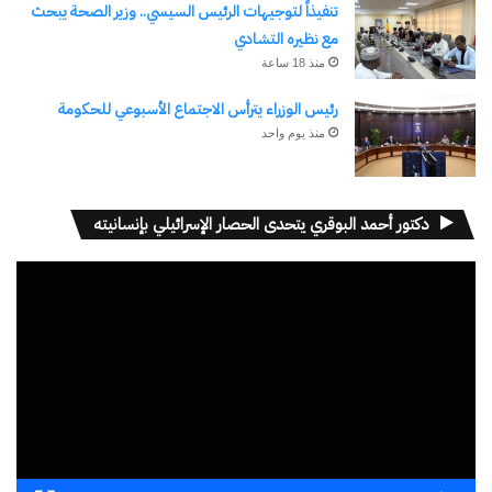
عبدالعظيم عبدالعظيم، 25 عاماً — متوفى
تنفيذاً لتوجيهات الرئيس السيسي.. وزير الصحة يبحث
ريزو أشرف حنفي، 10 أعوام — متوفى
مع نظيره التشادي
منذ 18 ساعة
شاهين كرستناكر، 25 عاماً — متوفى
مصطفى محمود القوي — متوفى
رئيس الوزراء يترأس الاجتماع الأسبوعي للحكومة
منذ يوم واحد
حليمة أبوزين غرب — متوفاة
حمادة صفي محمود — متوفى
محمود حمدان عبدالحافظ، 43 عاماً — مصاب
دكتور أحمد البوقري يتحدى الحصار الإسرائيلي بإنسانيته
فوزي محمد محمود، 42 عاماً — مصاب
مشغل
مادونا فريد صفوت، 19 عاماً — مصابة
الفيديو
فام فريد صفوت، 16 عاماً — مصابة
أحلام خلف أشرف — مصابة
جمال سيد زهار — مصاب بطلق ناري في الرقبة
شارك هذا الموضوع:
فيس بوك
X