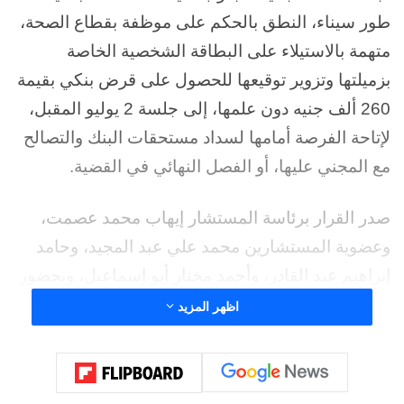
طور سيناء، النطق بالحكم على موظفة بقطاع الصحة،
متهمة بالاستيلاء على البطاقة الشخصية الخاصة
بزميلتها وتزوير توقيعها للحصول على قرض بنكي بقيمة
260 ألف جنيه دون علمها، إلى جلسة 2 يوليو المقبل،
لإتاحة الفرصة أمامها لسداد مستحقات البنك والتصالح
مع المجني عليها، أو الفصل النهائي في القضية.
صدر القرار برئاسة المستشار إيهاب محمد عصمت،
وعضوية المستشارين محمد علي عبد المجيد، وحامد
إبراهيم عبد القادر، وأحمد مختار أبو إسماعيل، وبحضور
محمد شريف وكيل النيابة، وسكرتارية محمد عبد الستار
اظهر المزيد
وأحمد عبد الباسط.
وتعود تفاصيل الواقعة إلى أبريل 2025، عندما اتُّهمت