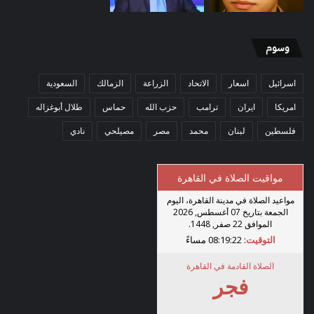
وسوم
اسرائيل
اسعار
الاتحاد
الزراعة
الزمالك
السعودية
امريكا
ايران
ترامب
حزب الله
حماس
طلال أبوغزاله
فلسطين
لبنان
محمد
مصر
مصيلحي
نادي