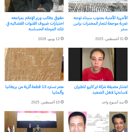
بتسلمه الأوراق من سيدة منتقبة بمنطقة حي الزهراء
بمدينة الطور، تبين لاحقًا، بحسب التحريات، أنها
الأجهزة الأمنية بجنوب سيناء توجه
حقوقي يطالب وزير الإعلام بمراجعه
المتهمة، التي ارتدت النقاب لإخفاء هويتها أثناء إنهاء
ضربة موجعة لتجار المخدرات براس
اختيارات ضيوف القنوات الفضائيه في
سدر
تلك المرحله الحساسه
إجراءات القرض.
31 أغسطس، 2025
12 يونيو، 2026
وأكدت تحريات الأجهزة الأمنية صحة الواقعة، وكشفت
أن المتهمة استغلت غياب المجني عليها، واستولت على
بطاقتها، ثم زورت عقود إيجار ومستندات رسمية
للحصول على القرض دون علم صاحبة البيانات.
اعتذار مضيفة شركة اير كايرو للطيران
مصر تسترد 13 قطعة أثرية من بريطانيا
لاساءتها لاهل الصعيد
وألمانيا
وجرى تحرير محضر بالواقعة برقم 767 لسنة 2025
منذ أسبوع واحد
10 أغسطس، 2025
إداري طور سيناء، أعقبه تحرير محضر آخر برقم 58
لسنة 2026 جنح طور سيناء، وجرى حبس المتهمة على
ذمة التحقيقات، قبل إحالة القضية إلى محكمة