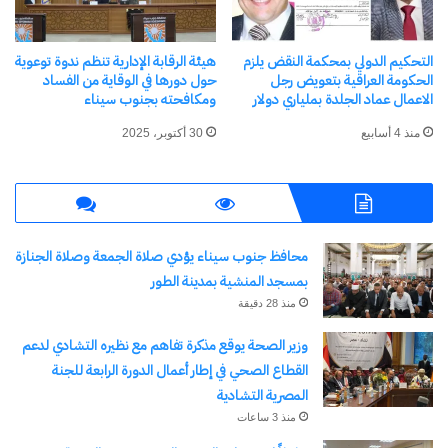
الجنايات، التي قُيدت برقم 4 لسنة 2026.
وخلال جلسة اليوم، طلب دفاع المتهمة التأجيل لسداد
التحكيم الدولي بمحكمة النقض يلزم
هيئة الرقابة الإدارية تنظم ندوة توعوية
الحكومة العراقية بتعويض رجل
حول دورها في الوقاية من الفساد
القرض وفوائده، وتقديم ما يفيد بالتصالح مع البنك
الاعمال عماد الجلدة بملياري دولار
ومكافحته بجنوب سيناء
والمجني عليها، فقررت المحكمة تأجيل القضية إلى
منذ 4 أسابيع
30 أكتوبر، 2025
جلسة 2 يوليو المقبل لاتخاذ الإجراءات القانونية اللازمة
بشأن التصالح أو الفصل في القضية.
شارك هذا الموضوع:
محافظ جنوب سيناء يؤدي صلاة الجمعة وصلاة الجنازة
بمسجد المنشية بمدينة الطور
فيس بوك
X
منذ 28 دقيقة
وزير الصحة يوقع مذكرة تفاهم مع نظيره التشادي لدعم
معجب بهذه:
القطاع الصحي في إطار أعمال الدورة الرابعة للجنة
جاري
المصرية التشادية
التحميل…
منذ 3 ساعات