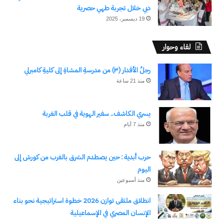
دبي خلال تجربة طهي حصرية
نسخ الرابط
19 ديسمبر، 2025
لقاء وحوار
رجلُ الأقدار (٣) من مدرسةِ المشاةِ إلى كليةِ كامبرلي
منذ 21 ساعة
يسري الكاشف.. سفير الهوية في قلب الغربة
منذ 7 أيام
حرب أبدية : حين يصطدم الشرق بالغرب من كورش إلى
اليوم
منذ أسبوعين
انطلاق ملتقى توازن 2026 خطوة استراتيجية نحو بناء
الإنسان المصري في الإسماعيلية